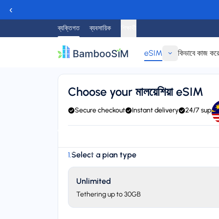
‹
ব্যক্তিগত
ব্যবসায়িক
শিক্ষার্থী
eSIM
কিভাবে কাজ কর
ফিরে যাও
Choose your মালয়েশিয়া eSIM
Secure checkout
Instant delivery
24/7 suppo
Instant delivery (email/QR)
Connect to Maxis, U Mob
Starting price
Select a plan type
1
.
$২.৯৫
Unlimited
Tethering up to 30GB