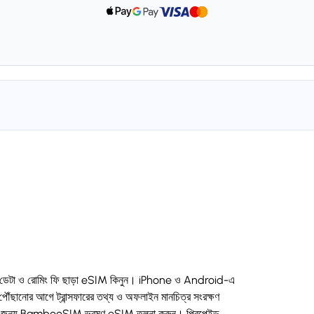
/4G ডেটা ও রোমিং ফি ছাড়া eSIM কিনুন। iPhone ও Android-এ
ঁছানোর আগে ট্রান্সফারের তথ্য ও অফলাইন মানচিত্র সংরক্ষণ
্যের জন্য BambooSIM ভ্রমণ eSIM তুলনা করুন। প্রিপেইড