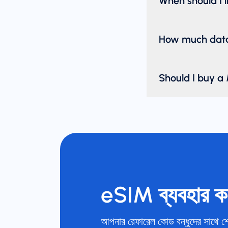
When should I 
How much data 
Should I buy a 
eSIM ব্যবহার ক
আপনার রেফারেল কোড বন্ধুদের সাথে শে