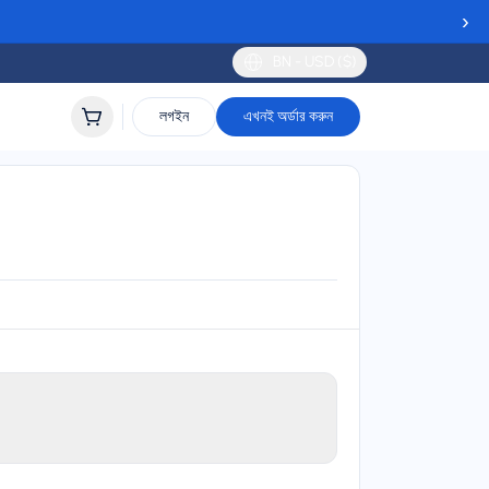
›
BN - USD ($)
লগইন
এখনই অর্ডার করুন
M
lidity
 to 30 days