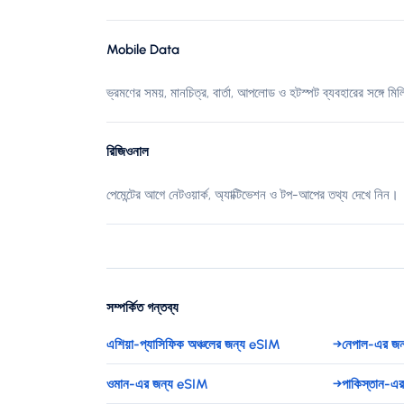
Mobile Data
ভ্রমণের সময়, মানচিত্র, বার্তা, আপলোড ও হটস্পট ব্যবহারের সঙ্গে মিল
রিজিওনাল
পেমেন্টের আগে নেটওয়ার্ক, অ্যাক্টিভেশন ও টপ-আপের তথ্য দেখে নিন।
সম্পর্কিত গন্তব্য
এশিয়া-প্যাসিফিক অঞ্চলের জন্য eSIM
→
নেপাল-এর জ
ওমান-এর জন্য eSIM
→
পাকিস্তান-এ