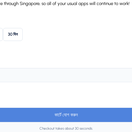
through Singapore, so all of your usual apps will continue to work!
30 দিন
কার্টে যোগ করুন
Checkout takes about 30 seconds.