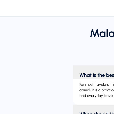
Mala
What is the be
For most travelers, t
arrival. It is a prac
and everyday travel 