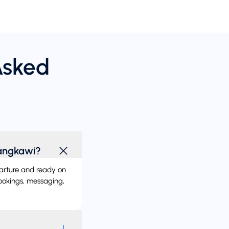
Asked
Langkawi?
eparture and ready on
bookings, messaging,