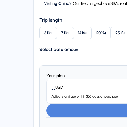
Visiting China?
Our Rechargeable eSIMs route 
Trip length
3 দিন
7 দিন
14 দিন
20 দিন
25 দিন
Select data amount
Your plan
USD
--
Activate and use within 365 days of purchase.