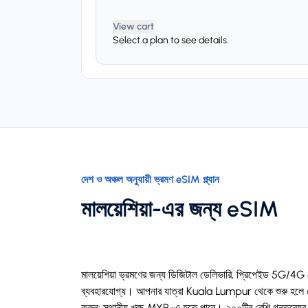
View cart
Select a plan to see details.
দেশ ও অঞ্চল অনুযায়ী ভ্রমণ eSIM প্ল্যান
মালয়েশিয়া-এর জন্য eSIM
মালয়েশিয়া ভ্রমণের জন্য ডিজিটাল ডেলিভারি, প্রিপেইড 5G
ব্যবহারযোগ্য। আপনার যাত্রা Kuala Lumpur থেকে শুরু হলে পৌ
করুন; স্থানীয় খরচ MYR-এ হতে পারে। ২০০টির বেশি গন্তব