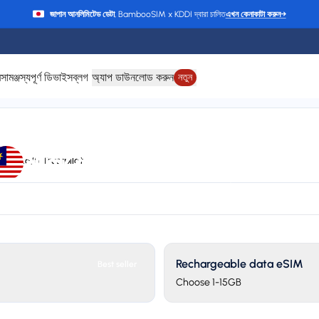
জাপান আনলিমিটেড ডেটা
, BambooSIM x KDDI দ্বারা চালিত
এখন কেনাকাটা করুন
→
ে
সামঞ্জস্যপূর্ণ ডিভাইস
ব্লগ
অ্যাপ ডাউনলোড করুন
নতুন
মালয়েশিয়া-এর জন্য eSI
rt
4.6/5 Trustpilot
ile, and Partner networks
24/7 support
Plan types
Va
2 available
Up
Rechargeable data eSIM
Best seller
Choose 1-15GB