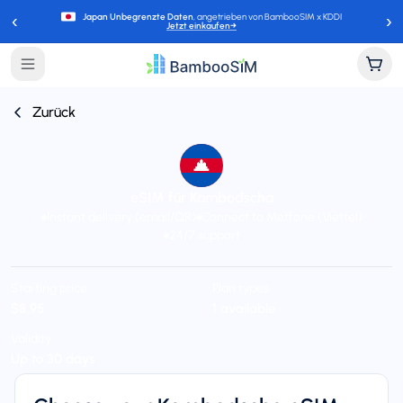
‹
›
Japan Unbegrenzte Daten
, angetrieben von BambooSIM x KDDI
Jetzt einkaufen
→
Zurück
eSIM für Kambodscha
Instant delivery (email/QR)
Connect to Metfone (Viettel)
24/7 support
Starting price
Plan types
$8,95
1 available
Validity
Up to 30 days