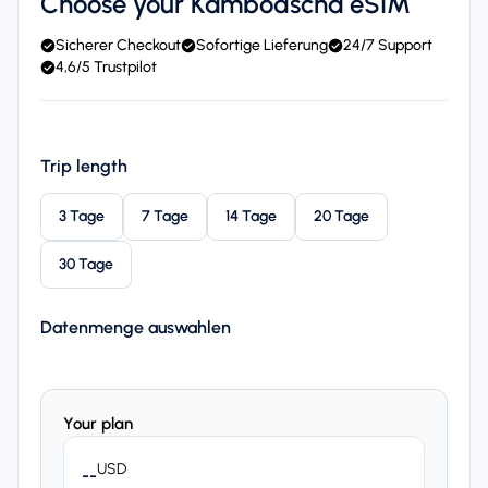
Choose your Kambodscha eSIM
Sicherer Checkout
Sofortige Lieferung
24/7 Support
4,6/5 Trustpilot
Trip length
3 Tage
7 Tage
14 Tage
20 Tage
30 Tage
Datenmenge auswahlen
Your plan
USD
--