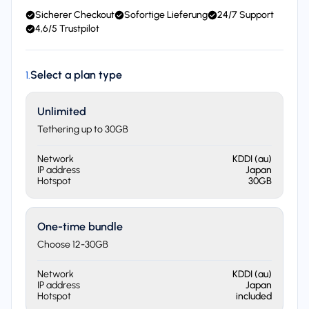
Sicherer Checkout
Sofortige Lieferung
24/7 Support
4,6/5 Trustpilot
Select a plan type
1
.
Unlimited
Tethering up to 30GB
Network
KDDI (au)
IP address
Japan
Hotspot
30GB
One-time bundle
Choose 12-30GB
Network
KDDI (au)
IP address
Japan
Hotspot
included