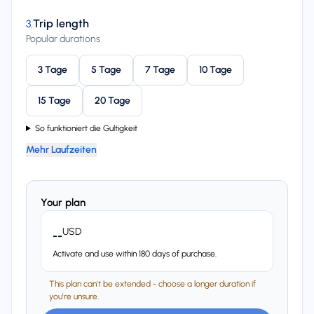
Trip length
3
.
Popular durations
3 Tage
5 Tage
7 Tage
10 Tage
15 Tage
20 Tage
So funktioniert die Gultigkeit
Mehr Laufzeiten
Your plan
USD
--
Activate and use within 180 days of purchase.
This plan can't be extended - choose a longer duration if
you're unsure.