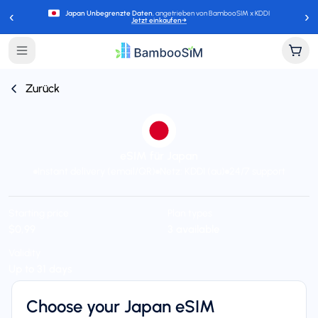
‹
›
Japan Unbegrenzte Daten
, angetrieben von BambooSIM x KDDI
Jetzt einkaufen
→
Zurück
eSIM für Japan
Instant delivery (email/QR)
Netz: KDDI (au)
24/7 support
Starting price
Plan types
$0,99
3 available
Validity
Up to 31 days
Choose your Japan eSIM