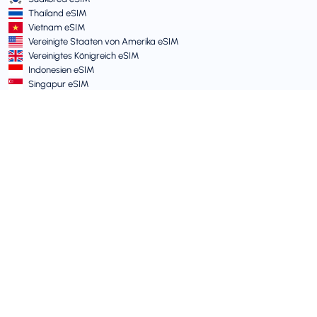
Thailand eSIM
Vietnam eSIM
Vereinigte Staaten von Amerika eSIM
Vereinigtes Königreich eSIM
Indonesien eSIM
Singapur eSIM
AGB und Richtlinien
Nutzungsbedingungen
Zulässige Nutzungsrichtlinie
Datenschutzrichtlinie
Vulnerability Disclosure Policy
Support-Center
Gerätekompatibilität
Support-Artikel
Ticket einreichen
Sitemap