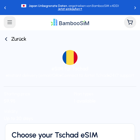
‹
›
Japan Unbegrenzte Daten
, angetrieben von BambooSIM x KDDI
Jetzt einkaufen
→
Zurück
eSIM für Tschad
Instant delivery (email/QR)
Connect to Airtel Tchad
24/7 support
Starting price
Plan types
$9,95
1 available
Validity
Up to 30 days
Choose your Tschad eSIM