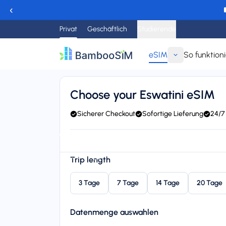
‹
Privat
Geschäftlich
Studierende
eSIM
So funktioni
Zurück
Choose your Eswatini eSIM
Sicherer Checkout
Sofortige Lieferung
24/7
Instant delivery (email/QR)
Connect to MTN Swazil
Starting price
Trip length
$17,95
3 Tage
7 Tage
14 Tage
20 Tage
Datenmenge auswahlen