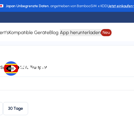
Japan Unbegrenzte Daten
, angetrieben von BambooSIM x KDDI
Jetzt einkaufen
ert’s
Kompatible Geräte
Blog
App herunterladen
Neu
eSIM für Eswatini
 Support
4,6/5 Trustpilot
and
24/7 support
Plan types
Va
1 available
Up
30 Tage