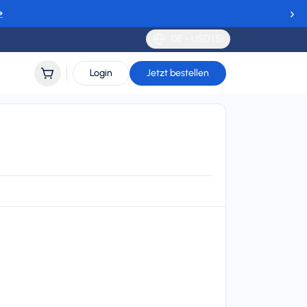
›
→
DE - USD ($)
Login
Jetzt bestellen
lidity
 to 30 days