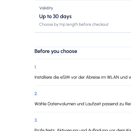
Validity
Up to 30 days
Choose by trip length before checkout.
Before you choose
1
.
Installiere die eSIM vor der Abreise im WLAN und w
2
.
Wähle Datenvolumen und Laufzeit passend zu Reis
3
.
Prüfe Netz, Aktivierung und Aufladung vor dem Kau