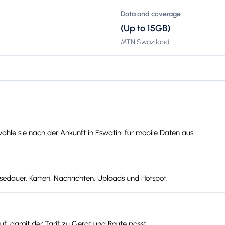
Data and coverage
(Up to 15GB)
MTN Swaziland
ähle sie nach der Ankunft in Eswatini für mobile Daten aus.
edauer, Karten, Nachrichten, Uploads und Hotspot.
f, damit der Tarif zu Gerät und Route passt.