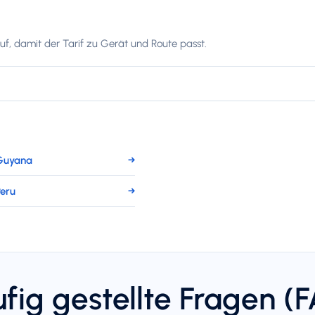
f, damit der Tarif zu Gerät und Route passt.
Guyana
→
Peru
→
fig gestellte Fragen (