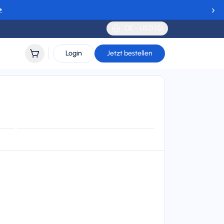
›
→
DE - USD ($)
Login
Jetzt bestellen
uayana
lidity
 to 30 days