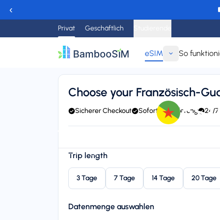
‹
Privat
Geschäftlich
Studierende
eSIM
So funktioni
Zurück
Choose your Französisch-G
eSI
Sicherer Checkout
Sofortige Lieferung
24/7
Instant delivery (email/QR)
Connect to Orange
24/
Starting price
Trip length
$6,95
3 Tage
7 Tage
14 Tage
20 Tage
Datenmenge auswahlen