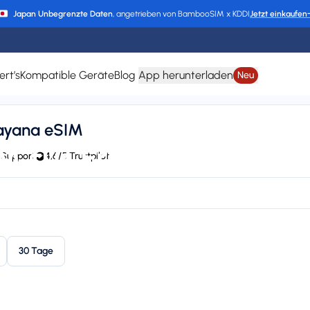
Japan Unbegrenzte Daten
, angetrieben von BambooSIM x KDDI
Jetzt einkaufen
ert’s
Kompatible Geräte
Blog
App herunterladen
Neu
uayana eSIM
M für Französisch-G
 Support
4,6/5 Trustpilot
7 support
Plan types
Va
1 available
Up
30 Tage