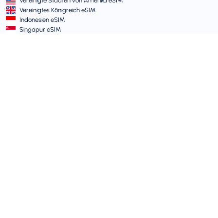
Vereinigte Staaten von Amerika eSIM
Vereinigtes Königreich eSIM
Indonesien eSIM
Singapur eSIM
AGB und Richtlinien
Nutzungsbedingungen
Zulässige Nutzungsrichtlinie
Datenschutzrichtlinie
Vulnerability Disclosure Policy
Support-Center
Gerätekompatibilität
Support-Artikel
Ticket einreichen
Sitemap