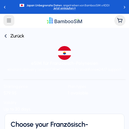
‹
›
Japan Unbegrenzte Daten
, angetrieben von BambooSIM x KDDI
Jetzt einkaufen
→
Zurück
eSIM für Französisch-Polynesien
Instant delivery (email/QR)
Connect to Vodafone
24/7 support
Starting price
Plan types
$79,95
1 available
Validity
Up to 30 days
Choose your Französisch-