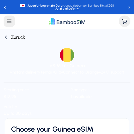
‹
›
Japan Unbegrenzte Daten
, angetrieben von BambooSIM x KDDI
Jetzt einkaufen
→
Zurück
eSIM für Guinea
Instant delivery (email/QR)
Connect to Orange
24/7 support
Starting price
Plan types
$17,95
1 available
Validity
Up to 30 days
Choose your Guinea eSIM