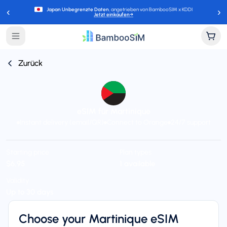
‹
›
Japan Unbegrenzte Daten
, angetrieben von BambooSIM x KDDI
Jetzt einkaufen
→
Zurück
eSIM für Martinique
Instant delivery (email/QR)
Connect to Orange
24/7 support
Starting price
Plan types
$6,95
1 available
Validity
Up to 30 days
Choose your Martinique eSIM