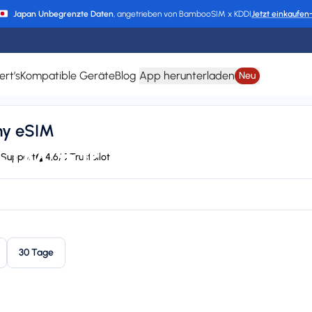
Japan Unbegrenzte Daten
, angetrieben von BambooSIM x KDDI
Jetzt einkaufen
ert’s
Kompatible Geräte
Blog
App herunterladen
Neu
my eSIM
SIM für Saint-Barthé
 Support
4,6/5 Trustpilot
HIPPIE, Claro, LIBERTY, T-Mobile, Orange, and CHIPPIE / FLOW
24/7 supp
Plan types
Va
1 available
Up
30 Tage