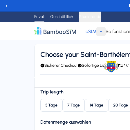
‹
Privat
Geschäftlich
Studierende
eSIM
So funktioni
Zurück
Choose your Saint-Barthéle
e
Sicherer Checkout
Sofortige Lieferung
24/7
Instant delivery (email/QR)
Connect to FLOW, BTC, C
Starting price
Trip length
$8,95
3 Tage
7 Tage
14 Tage
20 Tage
Datenmenge auswahlen