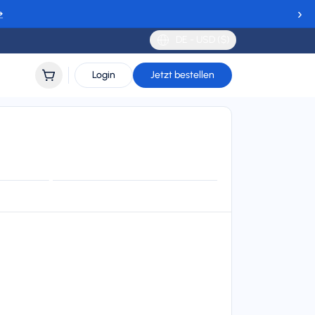
›
→
DE - USD ($)
Login
Jetzt bestellen
lemy
ort
lidity
 to 30 days