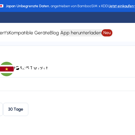
Japan Unbegrenzte Daten
, angetrieben von BambooSIM x KDDI
Jetzt einkaufen
ert’s
Kompatible Geräte
Blog
App herunterladen
Neu
eSIM für Surinam
 Support
4,6/5 Trustpilot
support
Plan types
Va
1 available
Up
30 Tage