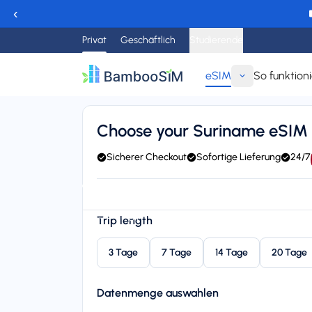
‹
Privat
Geschäftlich
Studierende
eSIM
So funktioni
Zurück
Choose your Suriname eSIM
Sicherer Checkout
Sofortige Lieferung
24/7
Instant delivery (email/QR)
Connect to Digicel
24/7 
Starting price
Trip length
$45,95
3 Tage
7 Tage
14 Tage
20 Tage
Datenmenge auswahlen