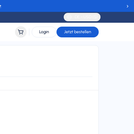
›
→
DE - USD ($)
Login
Jetzt bestellen
e
lidity
 to 30 days