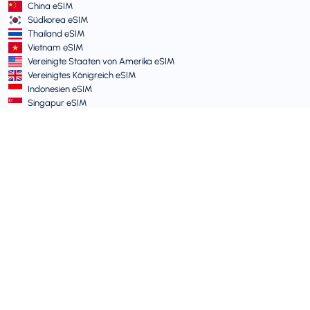
China eSIM
Südkorea eSIM
Thailand eSIM
Vietnam eSIM
Vereinigte Staaten von Amerika eSIM
Vereinigtes Königreich eSIM
Indonesien eSIM
Singapur eSIM
AGB und Richtlinien
Nutzungsbedingungen
Zulässige Nutzungsrichtlinie
Datenschutzrichtlinie
Vulnerability Disclosure Policy
Support-Center
Gerätekompatibilität
Support-Artikel