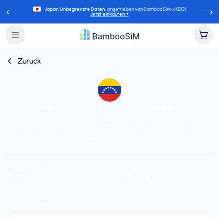
‹
›
Japan Unbegrenzte Daten
, angetrieben von BambooSIM x KDDI
Jetzt einkaufen
→
Zurück
eSIM für Venezuela (Bolivarische Republik)
Instant delivery (email/QR)
Connect to VIVO, Claro, LIBERTY, Movistar, AT&T, and Telcel
24/7 support
Starting price
Plan types
$5,95
1 available
Validity
Up to 30 days