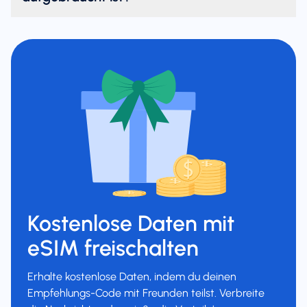
Kostenlose Daten mit
eSIM freischalten
Erhalte kostenlose Daten, indem du deinen
Empfehlungs-Code mit Freunden teilst. Verbreite