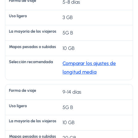
5-8 días
e
e
lo
s ​​
m
vi
r
s
o
e
3 GB
aj
o
vi
s
n
e
aj
u
d
5G B
er
bi
a
10 GB
o
d
d
s
a
a
Comparar los ajustes de
s
longitud media
9-14 días
5G B
10 GB
20 GB