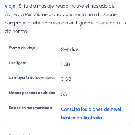
viaje
. Si tu día más ajetreado incluye el traslado de
Sídney a Melbourne u otro viaje nocturno a Brisbane,
compra el billete para ese día en lugar del billete para un
día normal.
M
2-4 días
L
a
S
1 GB
a
p
el
m
a
e
3 GB
a
s
c
F
y
p
ci
5G B
o
U
o
e
ó
r
s
rí
s
n
Consulta los planes de nivel
m
o
a
a
re
básico en Australia.
a
li
d
d
c
d
g
e
o
o