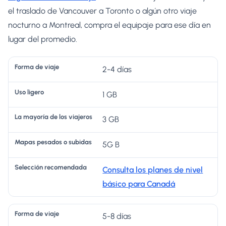
el traslado de Vancouver a Toronto o algún otro viaje
nocturno a Montreal, compra el equipaje para ese día en
lugar del promedio.
M
2-4 días
L
a
S
1 GB
a
p
el
m
a
e
3 GB
a
s
c
F
y
p
ci
5G B
o
U
o
e
ó
r
s
rí
s
n
Consulta los planes de nivel
m
o
a
a
re
básico para Canadá
a
li
d
d
c
d
g
e
o
o
5-8 días
e
e
lo
s ​​
m