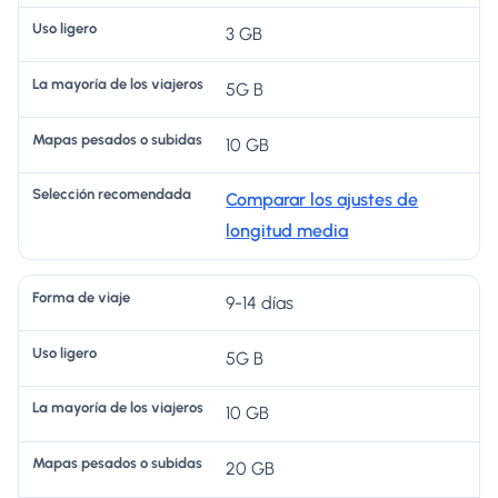
vi
r
s
o
e
3 GB
aj
o
vi
s
n
e
aj
u
d
5G B
er
bi
a
10 GB
o
d
d
s
a
a
Comparar los ajustes de
s
longitud media
9-14 días
5G B
10 GB
20 GB