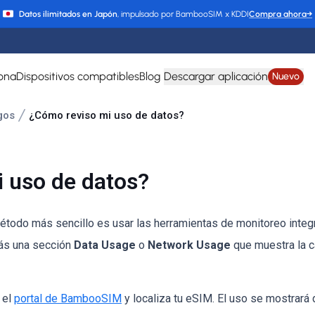
Datos ilimitados en Japón
, impulsado por BambooSIM x KDDI
Compra ahora
→
ona
Dispositivos compatibles
Blog
Descargar aplicación
Nuevo
gos
¿Cómo reviso mi uso de datos?
 uso de datos?
método más sencillo es usar las herramientas de monitoreo integr
rás una sección
Data Usage
o
Network Usage
que muestra la c
 el
portal de BambooSIM
y localiza tu eSIM. El uso se mostrará d