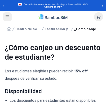
‹
›
Datos ilimitados en Japón
, impulsado por BambooSIM x KDDI
Compra ahora
→
Centro de Soporte
Facturación y pagos
¿Cómo canjeo un descuento de estudiante?
¿Cómo canjeo un descuento
de estudiante?
Los estudiantes elegibles pueden recibir
15% off
después de verificar su estado.
Disponibilidad
Los descuentos para estudiantes están disponibles