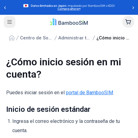
‹
›
Datos ilimitados en Japón
, impulsado por BambooSIM x KDDI
Compra ahora
→
Centro de Soporte
Administrar tu cuenta
¿Cómo inicio sesión en mi cuenta?
¿Cómo inicio sesión en mi
cuenta?
Puedes iniciar sesión en el
portal de BambooSIM
.
Inicio de sesión estándar
Ingresa el correo electrónico y la contraseña de tu
cuenta.