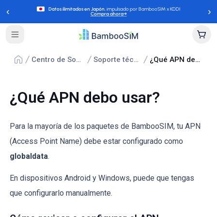
‹
›
Datos ilimitados en Japón
, impulsado por BambooSIM x KDDI
Compra ahora
→
Centro de Soporte
Soporte técnico
¿Qué APN debo usar?
¿Qué APN debo usar?
Para la mayoría de los paquetes de BambooSIM, tu APN
(Access Point Name) debe estar configurado como
globaldata
.
En dispositivos Android y Windows, puede que tengas
que configurarlo manualmente.