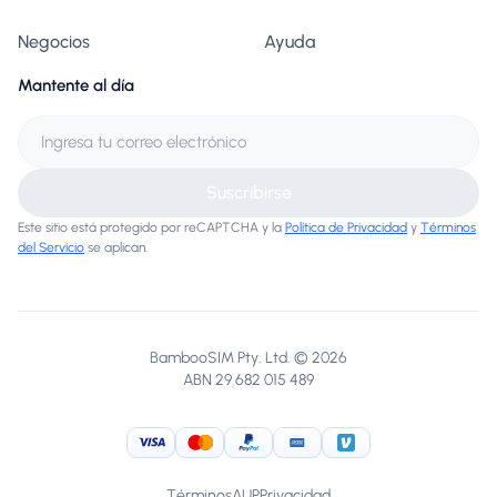
Negocios
Ayuda
Mantente al día
Suscribirse
Este sitio está protegido por reCAPTCHA y la
Política de Privacidad
y
Términos
del Servicio
se aplican.
BambooSIM Pty. Ltd. © 2026
ABN 29 682 015 489
Visa
MasterCard
PayPal
American Express
Venmo
Términos
AUP
Privacidad