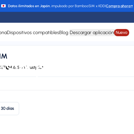
Datos ilimitados en Japón
, impulsado por BambooSIM x KDDI
Compra ahora
→
ona
Dispositivos compatibles
Blog
Descargar aplicación
Nuevo
SIM
eSIM para Islas Cai
4/7
4,6/5 en Trustpilot
HIPPIE, Claro, LIBERTY, T-Mobile, Orange, and CHIPPIE / FLOW
24/7 supp
Plan types
Va
1 available
Up
30 días