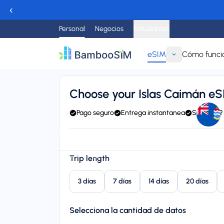
‹
Personal
Negocios
Estudiantes
eSIM
Cómo funci
Regresar
Choose your Islas Caimán e
Pago seguro
Entrega instantanea
Soporte 2
Instant delivery (email/QR)
Connect to FLOW, BTC, C
Starting price
Trip length
$8,95
3 días
7 días
14 días
20 días
Selecciona la cantidad de datos