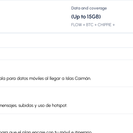
Data and coverage
(Up to 15GB)
FLOW + BTC + CHIPPIE +
nala para datos móviles al llegar a Islas Caimán.
mensajes, subidas y uso de hotspot.
ara que el plan encaje con tu móvil e itinerario.