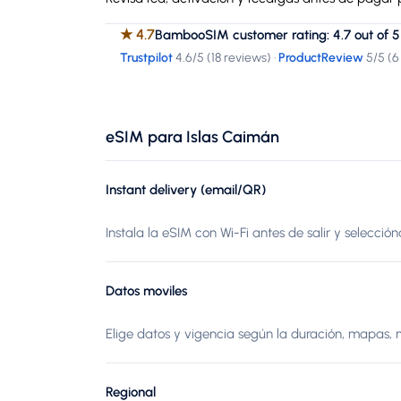
★
4.7
BambooSIM customer rating: 4.7 out of 5
Trustpilot
4.6
/5 (
18 reviews
)
·
ProductReview
5
/5 (
6
eSIM para Islas Caimán
Instant delivery (email/QR)
Instala la eSIM con Wi-Fi antes de salir y selecció
Datos moviles
Elige datos y vigencia según la duración, mapas, 
Regional