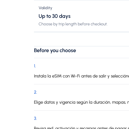
Validity
Up to 30 days
Choose by trip length before checkout.
Before you choose
1
.
Instala la eSIM con Wi-Fi antes de salir y selecció
2
.
Elige datos y vigencia según la duración, mapas, 
3
.
Revisa red, activación y recargas antes de pagar p