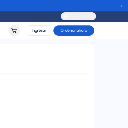
›
ES - USD ($)
Ingresar
Ordenar ahora
mán
ort
lidity
 to 30 days