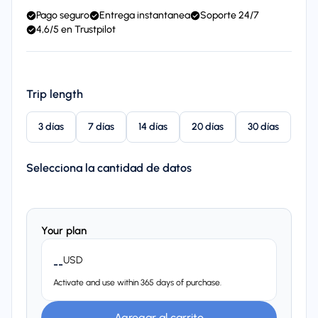
Pago seguro
Entrega instantanea
Soporte 24/7
4,6/5 en Trustpilot
Trip length
3 días
7 días
14 días
20 días
30 días
Selecciona la cantidad de datos
Your plan
USD
--
Activate and use within 365 days of purchase.
Agregar al carrito