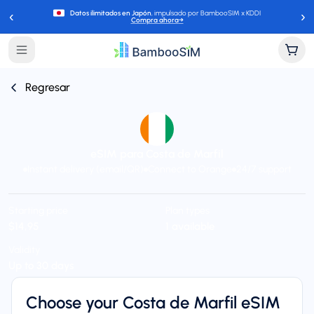
‹
›
Datos ilimitados en Japón
, impulsado por BambooSIM x KDDI
Compra ahora
→
Regresar
eSIM para Costa de Marfil
Instant delivery (email/QR)
Connect to Orange
24/7 support
Starting price
Plan types
$14,95
1 available
Validity
Up to 30 days
Choose your Costa de Marfil eSIM