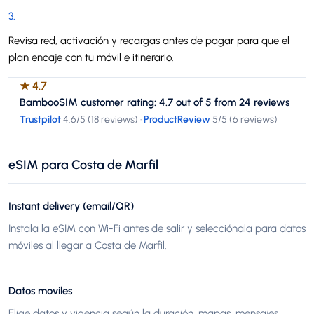
3
.
Revisa red, activación y recargas antes de pagar para que el
plan encaje con tu móvil e itinerario.
★
4.7
BambooSIM customer rating: 4.7 out of 5 from 24 reviews
Trustpilot
4.6
/5 (
18 reviews
)
·
ProductReview
5
/5 (
6 reviews
)
eSIM para Costa de Marfil
Instant delivery (email/QR)
Instala la eSIM con Wi-Fi antes de salir y selecciónala para datos
móviles al llegar a Costa de Marfil.
Datos moviles
Elige datos y vigencia según la duración, mapas, mensajes,