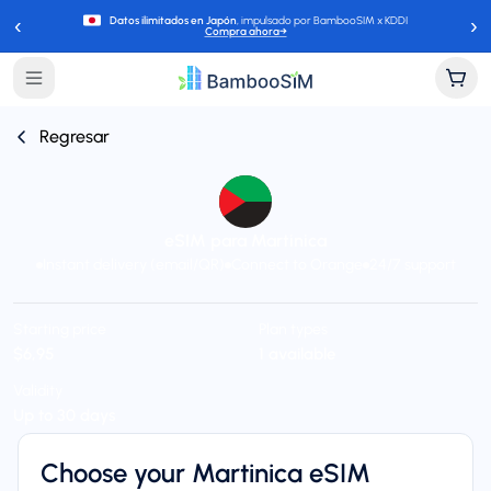
‹
›
Datos ilimitados en Japón
, impulsado por BambooSIM x KDDI
Compra ahora
→
Regresar
eSIM para Martinica
Instant delivery (email/QR)
Connect to Orange
24/7 support
Starting price
Plan types
$6,95
1 available
Validity
Up to 30 days
Choose your Martinica eSIM