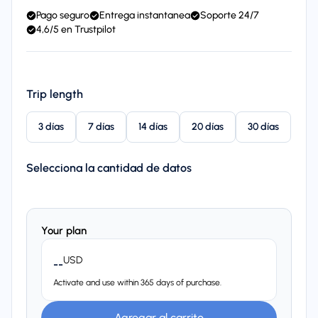
Pago seguro
Entrega instantanea
Soporte 24/7
4,6/5 en Trustpilot
Trip length
3 días
7 días
14 días
20 días
30 días
Selecciona la cantidad de datos
Your plan
USD
--
Activate and use within 365 days of purchase.
Agregar al carrito