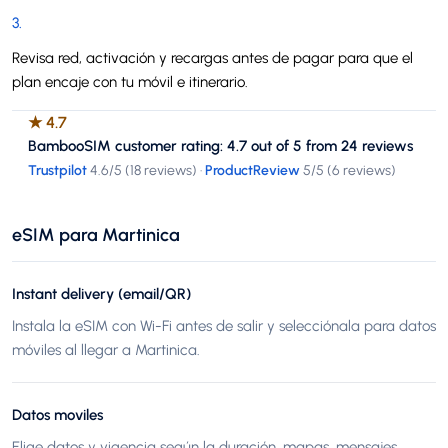
3
.
Revisa red, activación y recargas antes de pagar para que el
plan encaje con tu móvil e itinerario.
★
4.7
BambooSIM customer rating: 4.7 out of 5 from 24 reviews
Trustpilot
4.6
/5 (
18 reviews
)
·
ProductReview
5
/5 (
6 reviews
)
eSIM para Martinica
Instant delivery (email/QR)
Instala la eSIM con Wi-Fi antes de salir y selecciónala para datos
móviles al llegar a Martinica.
Datos moviles
Elige datos y vigencia según la duración, mapas, mensajes,