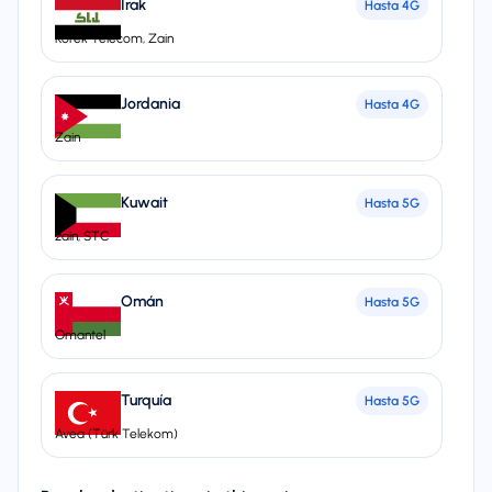
Irak
Hasta
4G
Korek Telecom, Zain
Jordania
Hasta
4G
Zain
Kuwait
Hasta
5G
zain, STC
Omán
Hasta
5G
Omantel
Turquía
Hasta
5G
Avea (Türk Telekom)