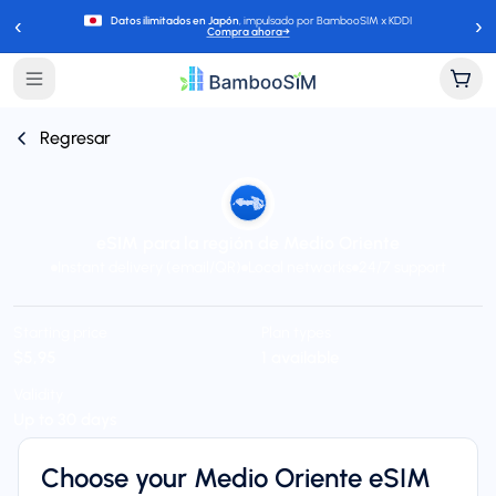
‹
›
Datos ilimitados en Japón
, impulsado por BambooSIM x KDDI
Compra ahora
→
Regresar
eSIM para la región de Medio Oriente
Instant delivery (email/QR)
Local networks
24/7 support
Starting price
Plan types
$5,95
1 available
Validity
Up to 30 days
Choose your Medio Oriente eSIM