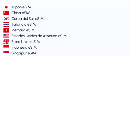
Japón eSIM
China eSIM
Corea del Sur eSIM
Tailandia eSIM
Vietnam eSIM
Estados Unidos de América eSIM
Reino Unido eSIM
Indonesia eSIM
Singapur eSIM
Términos y Políticas
Términos de Servicio
Política de Uso Aceptable
Política de Privacidad
Vulnerability Disclosure Policy
Centro de Soporte
Compatibilidad de dispositivos