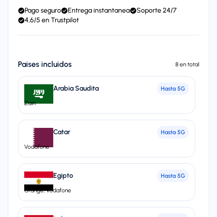
Pago seguro
Entrega instantanea
Soporte 24/7
4,6/5 en Trustpilot
Paises incluidos
8 en total
Arabia Saudita
Hasta
5G
Zain
Catar
Hasta
5G
Vodafone
Egipto
Hasta
5G
Orange, Vodafone