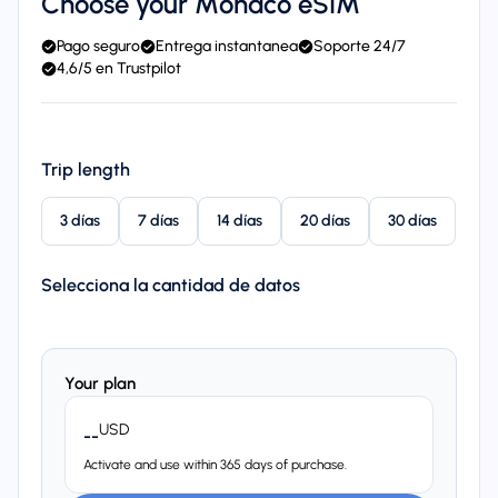
Choose your Mónaco eSIM
Pago seguro
Entrega instantanea
Soporte 24/7
4,6/5 en Trustpilot
Trip length
3 días
7 días
14 días
20 días
30 días
Selecciona la cantidad de datos
Your plan
USD
--
Activate and use within 365 days of purchase.