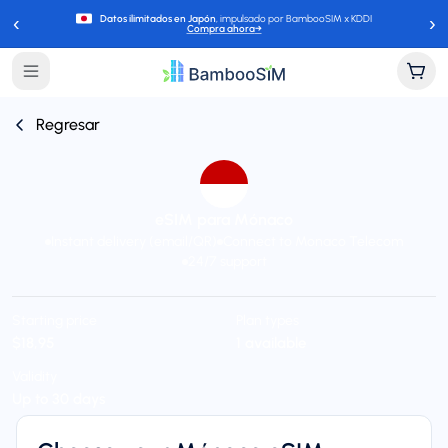
‹
›
Datos ilimitados en Japón
, impulsado por BambooSIM x KDDI
Compra ahora
→
Regresar
eSIM para Mónaco
Instant delivery (email/QR)
Connect to Monaco Telecom
24/7 support
Starting price
Plan types
$18,95
1 available
Validity
Up to 30 days