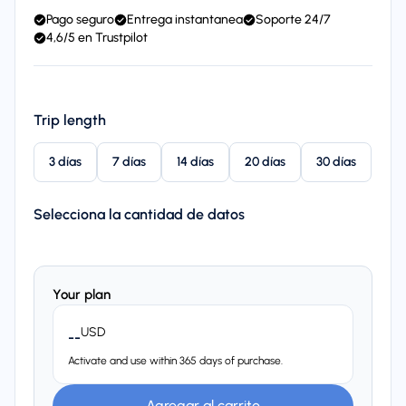
Pago seguro
Entrega instantanea
Soporte 24/7
4,6/5 en Trustpilot
Trip length
3 días
7 días
14 días
20 días
30 días
Selecciona la cantidad de datos
Your plan
USD
--
Activate and use within 365 days of purchase.
Agregar al carrito