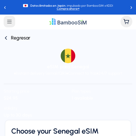
‹
›
Datos ilimitados en Japón
, impulsado por BambooSIM x KDDI
Compra ahora
→
Regresar
eSIM para Senegal
Instant delivery (email/QR)
Connect to Yas
24/7 support
Starting price
Plan types
$24,95
1 available
Validity
Up to 30 days
Choose your Senegal eSIM