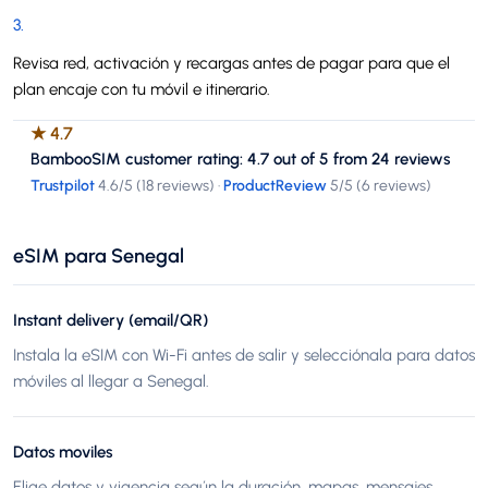
3
.
Revisa red, activación y recargas antes de pagar para que el
plan encaje con tu móvil e itinerario.
★
4.7
BambooSIM customer rating: 4.7 out of 5 from 24 reviews
Trustpilot
4.6
/5 (
18 reviews
)
·
ProductReview
5
/5 (
6 reviews
)
eSIM para Senegal
Instant delivery (email/QR)
Instala la eSIM con Wi-Fi antes de salir y selecciónala para datos
móviles al llegar a Senegal.
Datos moviles
Elige datos y vigencia según la duración, mapas, mensajes,