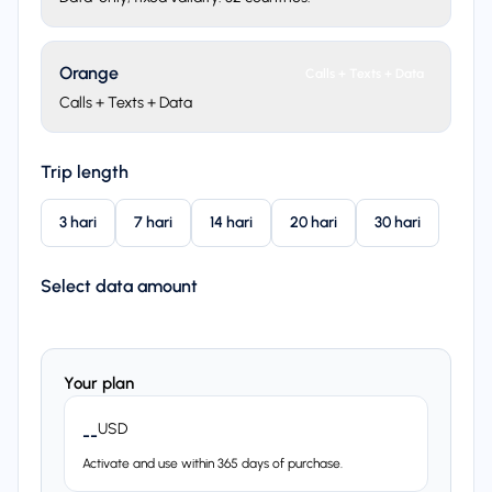
Orange
Calls + Texts + Data
Calls + Texts + Data
Trip length
3 hari
7 hari
14 hari
20 hari
30 hari
Select data amount
Your plan
USD
--
Activate and use within 365 days of purchase.