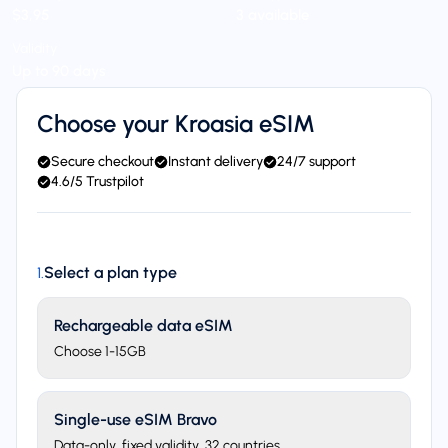
$3,95
3 available
Validity
Up to 90 days
Choose your Kroasia eSIM
Secure checkout
Instant delivery
24/7 support
4.6/5 Trustpilot
Select a plan type
1
.
Rechargeable data eSIM
Choose 1-15GB
Single-use eSIM Bravo
Data-only, fixed validity. 32 countries.