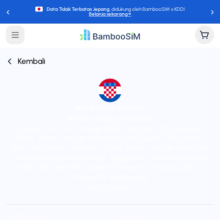
‹
›
Data Tidak Terbatas Jepang
, didukung oleh BambooSIM x KDDI
Belanja sekarang
→
Kembali
eSIM untuk Kroasia
Instant delivery (email/QR)
Connect to A1, 3 AT, Orange, BASE, Proximus, Yettel, Vivacom,
TELE2, VIPnet, cyta, O2, Vodafone, 3 DK, Telenor, TDC, AS EMT,
DNA, Telia, NOVA, Landsiminn, Three, Meteor, TIM, WindTre, LMT,
FL1 (mobilkom), Omnitel, POST, Tango, EPIC, Go Mobile, KPN, P4,
NOS, MEO, Wind Tre, Telekom, Telemach, Tre Sverige, SALT,
Sunrise, EE, and Kyivstar
24/7 support
Starting price
Plan types