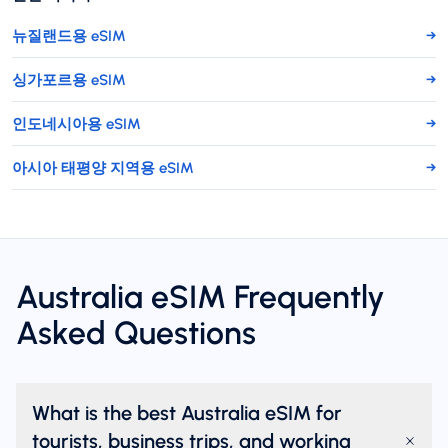
뉴질랜드용 eSIM
→
싱가포르용 eSIM
→
인도네시아용 eSIM
→
아시아 태평양 지역용 eSIM
→
Australia eSIM Frequently
Asked Questions
What is the best Australia eSIM for
tourists, business trips, and working