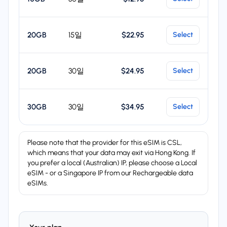
20GB
15일
$22.95
Select
20GB
30일
$24.95
Select
30GB
30일
$34.95
Select
Please note that the provider for this eSIM is CSL,
which means that your data may exit via Hong Kong. If
you prefer a local (Australian) IP, please choose a Local
eSIM - or a Singapore IP from our Rechargeable data
eSIMs.