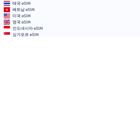
태국 eSIM
베트남 eSIM
미국 eSIM
영국 eSIM
인도네시아 eSIM
싱가포르 eSIM
이용약관 및 정책
서비스 약관
허용 가능한 사용 정책
개인정보 처리방침
Vulnerability Disclosure Policy
지원 센터
기기 호환성
지원 기사
티켓 제출
사이트맵