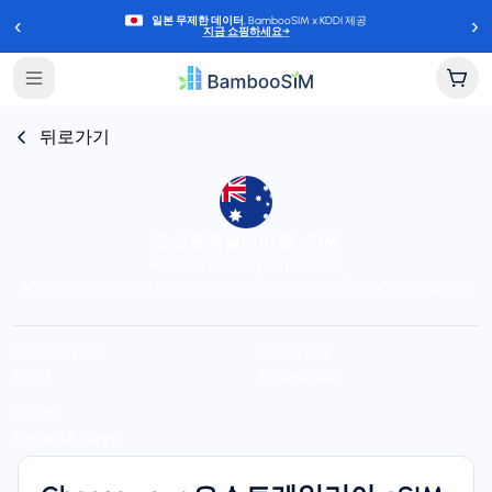
‹
›
일본 무제한 데이터
, BambooSIM x KDDI 제공
지금 쇼핑하세요
→
뒤로가기
오스트레일리아용 eSIM
Instant delivery (email/QR)
Connect to Optus, Partner networks, and Vodafone
24/7 support
Starting price
Plan types
$2.95
5 available
Validity
Up to 45 days