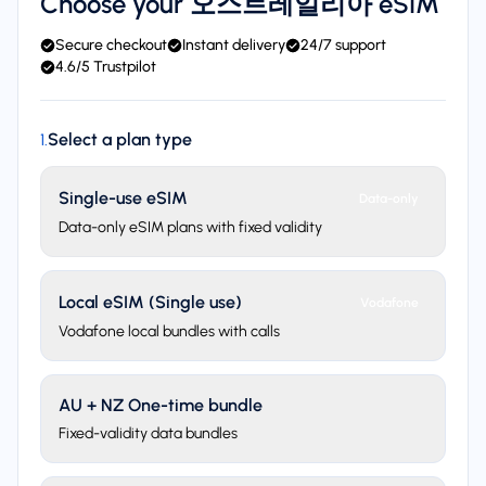
Choose your 오스트레일리아 eSIM
Secure checkout
Instant delivery
24/7 support
4.6/5 Trustpilot
Select a plan type
1
.
Single-use eSIM
Data-only
Data-only eSIM plans with fixed validity
Local eSIM (Single use)
Vodafone
Vodafone local bundles with calls
AU + NZ One-time bundle
Fixed-validity data bundles