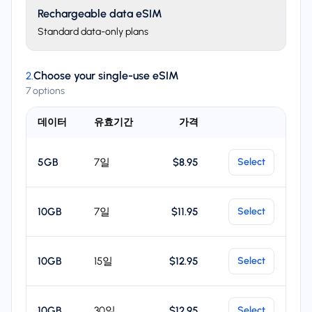
Rechargeable data eSIM
Standard data-only plans
Choose your single-use eSIM
2
.
7 options
데이터
유효기간
가격
Select
5GB
7일
$8.95
Select
10GB
7일
$11.95
Select
10GB
15일
$12.95
Select
10GB
30일
$12.95
Select