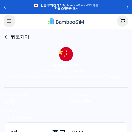
‹
›
일본 무제한 데이터
, BambooSIM x KDDI 제공
지금 쇼핑하세요
→
뒤로가기
중국용 eSIM
Instant delivery (email/QR)
Connect to China Unicom and Partner networks
24/7 support
Starting price
Plan types
$2.95
3 available
Validity
Up to 30 days