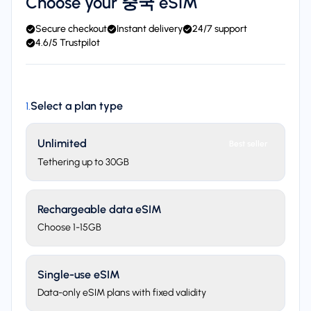
Choose your 중국 eSIM
Secure checkout
Instant delivery
24/7 support
4.6/5 Trustpilot
Select a plan type
1
.
Unlimited
Best seller
Tethering up to 30GB
Rechargeable data eSIM
Choose 1-15GB
Single-use eSIM
Data-only eSIM plans with fixed validity