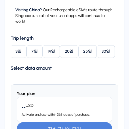
Visiting China?
Our Rechargeable eSIMs route through
Singapore, so all of your usual apps will continue to
work!
Trip length
3일
7일
14일
20일
25일
30일
Select data amount
Your plan
USD
--
Activate and use within 365 days of purchase.
장바구니에 담기