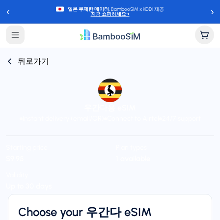
‹
›
일본 무제한 데이터
, BambooSIM x KDDI 제공
지금 쇼핑하세요
→
뒤로가기
우간다용 eSIM
Instant delivery (email/QR)
Connect to Airtel
24/7 support
Starting price
Plan types
$9.95
1 available
Validity
Up to 30 days
Choose your 우간다 eSIM