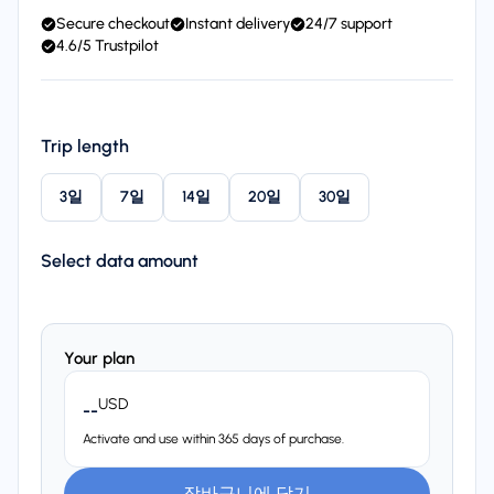
Secure checkout
Instant delivery
24/7 support
4.6/5 Trustpilot
Trip length
3일
7일
14일
20일
30일
Select data amount
Your plan
USD
--
Activate and use within 365 days of purchase.
장바구니에 담기