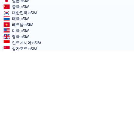
일본 eSIM
중국 eSIM
대한민국 eSIM
태국 eSIM
베트남 eSIM
미국 eSIM
영국 eSIM
인도네시아 eSIM
싱가포르 eSIM
이용약관 및 정책
서비스 약관
허용 가능한 사용 정책
개인정보 처리방침
Vulnerability Disclosure Policy
지원 센터
기기 호환성
지원 기사