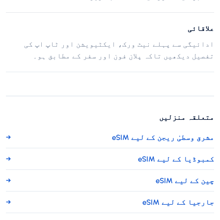
علاقائی
ادائیگی سے پہلے نیٹ ورک، ایکٹیویشن اور ٹاپ اپ کی
تفصیل دیکھیں تاکہ پلان فون اور سفر کے مطابق ہو۔
متعلقہ منزلیں
مشرق وسطیٰ ریجن کے لیے eSIM
→
کمبوڈیا کے لیے eSIM
→
چین کے لیے eSIM
→
جارجیا کے لیے eSIM
→