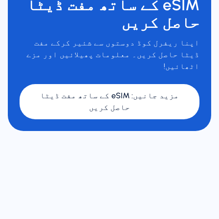
eSIM کے ساتھ مفت ڈیٹا
حاصل کریں
اپنا ریفرل کوڈ دوستوں سے شئیر کرکے مفت
ڈیٹا حاصل کریں۔ معلومات پھیلائیں اور مزے
اٹھائیں!
مزید جانیں
:
eSIM کے ساتھ مفت ڈیٹا
حاصل کریں