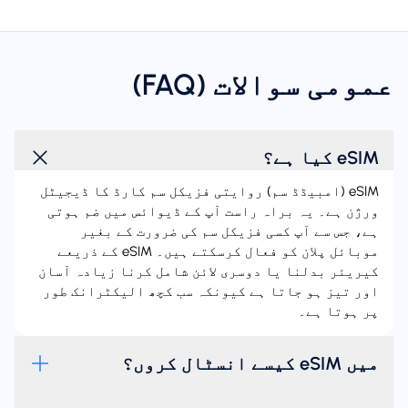
عمومی سوالات (FAQ)
eSIM کیا ہے؟
eSIM (امبیڈڈ سم) روایتی فزیکل سم کارڈ کا ڈیجیٹل
ورژن ہے۔ یہ براہ راست آپ کے ڈیوائس میں ضم ہوتی
ہے، جس سے آپ کسی فزیکل سم کی ضرورت کے بغیر
موبائل پلان کو فعال کرسکتے ہیں۔ eSIM کے ذریعے
کیریئر بدلنا یا دوسری لائن شامل کرنا زیادہ آسان
اور تیز ہو جاتا ہے کیونکہ سب کچھ الیکٹرانک طور
پر ہوتا ہے۔
میں eSIM کیسے انسٹال کروں؟