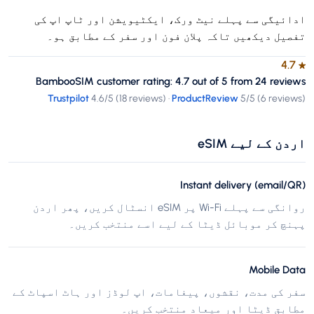
ادائیگی سے پہلے نیٹ ورک، ایکٹیویشن اور ٹاپ اپ کی
تفصیل دیکھیں تاکہ پلان فون اور سفر کے مطابق ہو۔
4.7
★
BambooSIM customer rating: 4.7 out of 5 from 24 reviews
Trustpilot
4.6
/5 (
18 reviews
)
·
ProductReview
5
/5 (
6 reviews
)
اردن کے لیے eSIM
Instant delivery (email/QR)
روانگی سے پہلے Wi-Fi پر eSIM انسٹال کریں، پھر اردن
پہنچ کر موبائل ڈیٹا کے لیے اسے منتخب کریں۔
Mobile Data
سفر کی مدت، نقشوں، پیغامات، اپ لوڈز اور ہاٹ اسپاٹ کے
مطابق ڈیٹا اور میعاد منتخب کریں۔