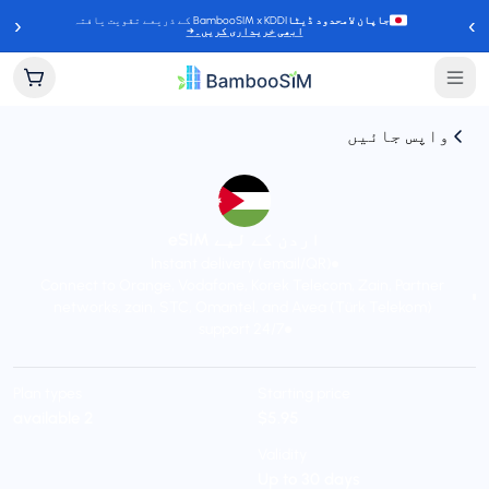
‹
›
جاپان لامحدود ڈیٹا
BambooSIM x KDDI کے ذریعے تقویت یافتہ
ابھی خریداری کریں۔
→
واپس جائیں
اردن کے لیے eSIM
Instant delivery (email/QR)
Connect to Orange, Vodafone, Korek Telecom, Zain, Partner
networks, zain, STC, Omantel, and Avea (Türk Telekom)
24/7 support
Plan types
Starting price
2 available
$5.95
Validity
Up to 30 days