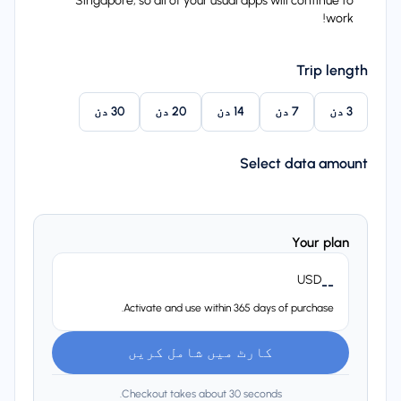
Singapore, so all of your usual apps will continue to
work!
Trip length
3 دن
7 دن
14 دن
20 دن
30 دن
Select data amount
Your plan
USD
--
Activate and use within 365 days of purchase.
کارٹ میں شامل کریں
Checkout takes about 30 seconds.