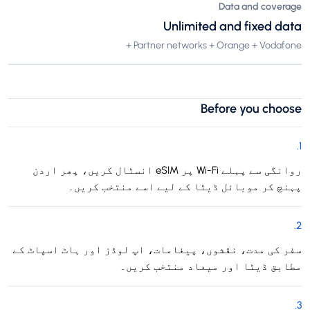
Data and coverage
Unlimited and fixed data
Partner networks + Orange + Vodafone +
Before you choose
.
1
روانگی سے پہلے Wi-Fi پر eSIM انسٹال کریں، پھر اردن
پہنچ کر موبائل ڈیٹا کے لیے اسے منتخب کریں۔
.
2
سفر کی مدت، نقشوں، پیغامات، اپ لوڈز اور ہاٹ اسپاٹ کے
مطابق ڈیٹا اور میعاد منتخب کریں۔
.
3