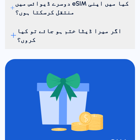
کیا میں اپنی eSIM دوسرے ڈیوائس میں
منتقل کرسکتا ہوں؟
اگر میرا ڈیٹا ختم ہو جائے تو کیا
کروں؟