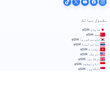
مقبول ممالک
جاپان eSIM
چین eSIM
جنوبی کوریا eSIM
تھائی لینڈ eSIM
ویتنام eSIM
امریکہ eSIM
برطانیہ eSIM
انڈونیشیا eSIM
سنگاپور eSIM
شرائط اور پالیسیز
سروس کی شرائط
قابل قبول استعمال کی پالیسی
پرائیویسی پالیسی
Vulnerability Disclosure Policy