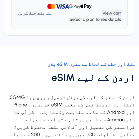
View cart
مطابقت چیک کریں
Select a plan to see details.
ملک اور خطے کے لحاظ سے سفری eSIM پلان
اردن کے لیے eSIM
اردن کے سفر کے لیے ڈیجیٹل ترسیل، پری پیڈ 5G/4G
ڈیٹا اور رومنگ فیس کے بغیر eSIM خریدیں۔ iPhone
اور Android کے ساتھ مطابقت رکھتا ہے۔ اگر آپ کا
سفر Amman سے شروع ہوتا ہے تو آمد سے پہلے
ٹرانسفر کی تفصیل اور آف لائن نقشہ محفوظ کریں؛
مقامی اخراجات JOD میں ہو سکتے ہیں۔ 200 سے زیادہ