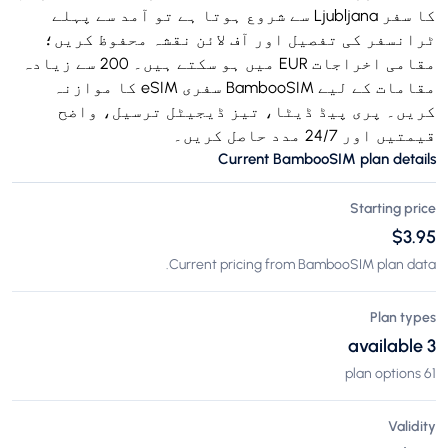
کا سفر Ljubljana سے شروع ہوتا ہے تو آمد سے پہلے
ٹرانسفر کی تفصیل اور آف لائن نقشہ محفوظ کریں؛
مقامی اخراجات EUR میں ہو سکتے ہیں۔ 200 سے زیادہ
مقامات کے لیے BambooSIM سفری eSIM کا موازنہ
کریں۔ پری پیڈ ڈیٹا، تیز ڈیجیٹل ترسیل، واضح
قیمتیں اور 24/7 مدد حاصل کریں۔
Current BambooSIM plan details
Starting price
$3.95
Current pricing from BambooSIM plan data.
Plan types
3 available
61 plan options
Validity