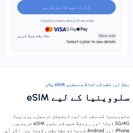
کارٹ میں شامل کریں
Checkout takes about 30 seconds.
View cart
مطابقت چیک کریں
Select a plan to see details.
ملک اور خطے کے لحاظ سے سفری eSIM پلان
سلووینیا کے لیے eSIM
سلووینیا کے سفر کے لیے ڈیجیٹل ترسیل، پری پیڈ
5G/4G ڈیٹا اور رومنگ فیس کے بغیر eSIM خریدیں۔
iPhone اور Android کے ساتھ مطابقت رکھتا ہے۔ اگر آپ