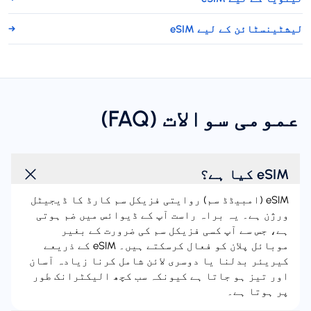
لیشٹینسٹائن کے لیے eSIM
→
عمومی سوالات (FAQ)
eSIM کیا ہے؟
eSIM (امبیڈڈ سم) روایتی فزیکل سم کارڈ کا ڈیجیٹل
ورژن ہے۔ یہ براہ راست آپ کے ڈیوائس میں ضم ہوتی
ہے، جس سے آپ کسی فزیکل سم کی ضرورت کے بغیر
موبائل پلان کو فعال کرسکتے ہیں۔ eSIM کے ذریعے
کیریئر بدلنا یا دوسری لائن شامل کرنا زیادہ آسان
اور تیز ہو جاتا ہے کیونکہ سب کچھ الیکٹرانک طور
پر ہوتا ہے۔