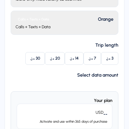
Orange
Calls + Texts + Data
Calls + Texts + Data
Trip length
3 دن
7 دن
14 دن
20 دن
30 دن
Select data amount
Your plan
USD
--
Activate and use within 365 days of purchase.