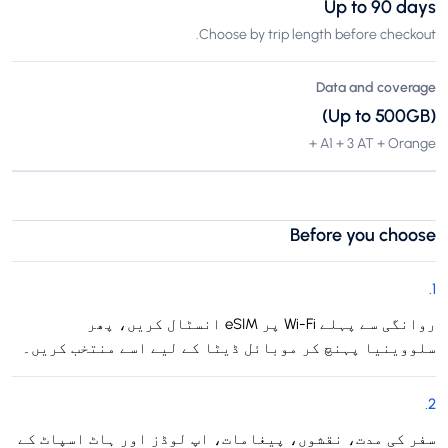
Up to 90 days
Choose by trip length before checkout.
Data and coverage
(Up to 500GB)
A1 + 3 AT + Orange +
Before you choose
.
1
روانگی سے پہلے Wi-Fi پر eSIM انسٹال کریں، پھر
سلووینیا پہنچ کر موبائل ڈیٹا کے لیے اسے منتخب کریں۔
.
2
سفر کی مدت، نقشوں، پیغامات، اپ لوڈز اور ہاٹ اسپاٹ کے