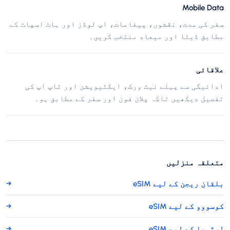
Mobile Data
سفر کی مدت، نقشوں، پیغامات، اپ لوڈز اور ہاٹ اسپاٹ کے
مطابق ڈیٹا اور میعاد منتخب کریں۔
علاقائی
ادائیگی سے پہلے نیٹ ورک، ایکٹیویشن اور ٹاپ اپ کی
تفصیل دیکھیں تاکہ پلان فون اور سفر کے مطابق ہو۔
متعلقہ منزلیں
بلقان ریجن کے لیے eSIM
→
کوسووو کے لیے eSIM
→
لیٹویا کے لیے eSIM
→