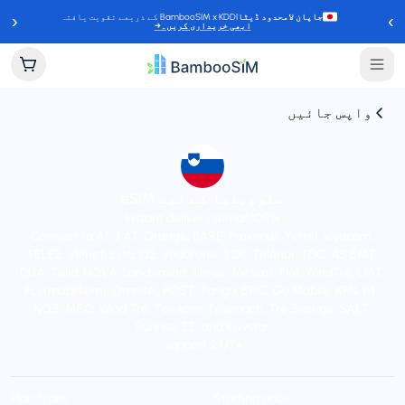
‹
›
جاپان لامحدود ڈیٹا
BambooSIM x KDDI کے ذریعے تقویت یافتہ
ابھی خریداری کریں۔
→
واپس جائیں
سلووینیا کے لیے eSIM
Instant delivery (email/QR)
Connect to A1, 3 AT, Orange, BASE, Proximus, Yettel, Vivacom,
TELE2, VIPnet, cyta, O2, Vodafone, 3 DK, Telenor, TDC, AS EMT,
DNA, Telia, NOVA, Landsiminn, Three, Meteor, TIM, WindTre, LMT,
FL1 (mobilkom), Omnitel, POST, Tango, EPIC, Go Mobile, KPN, P4,
NOS, MEO, Wind Tre, Telekom, Telemach, Tre Sverige, SALT,
Sunrise, EE, and Kyivstar
24/7 support
Plan types
Starting price