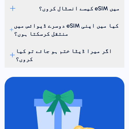
میں eSIM کیسے انسٹال کروں؟
کیا میں اپنی eSIM دوسرے ڈیوائس میں
منتقل کرسکتا ہوں؟
اگر میرا ڈیٹا ختم ہو جائے تو کیا
کروں؟