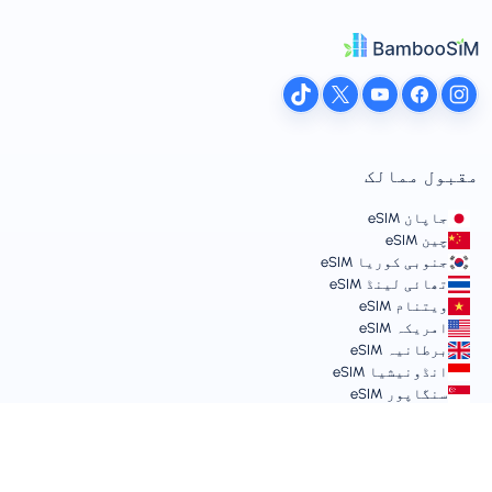
مقبول ممالک
جاپان eSIM
چین eSIM
جنوبی کوریا eSIM
تھائی لینڈ eSIM
ویتنام eSIM
امریکہ eSIM
برطانیہ eSIM
انڈونیشیا eSIM
سنگاپور eSIM
شرائط اور پالیسیز