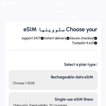
3 available
$3.95
Validity
Up to 90 days
Choose your سلووینیا eSIM
24/7 support
Instant delivery
Secure checkout
4.6/5 Trustpilot
Select a plan type
.
1
Rechargeable data eSIM
Choose 1-15GB
Single-use eSIM Bravo
Data-only, fixed validity. 32 countries.