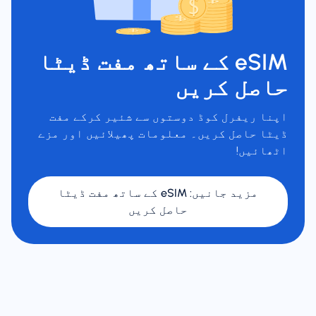
eSIM کے ساتھ مفت ڈیٹا
حاصل کریں
اپنا ریفرل کوڈ دوستوں سے شئیر کرکے مفت
ڈیٹا حاصل کریں۔ معلومات پھیلائیں اور مزے
اٹھائیں!
مزید جانیں
:
eSIM کے ساتھ مفت ڈیٹا
حاصل کریں