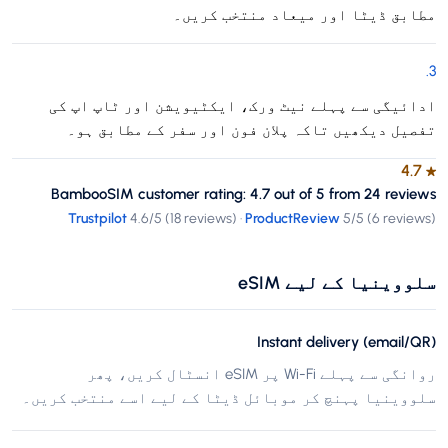
مطابق ڈیٹا اور میعاد منتخب کریں۔
.
3
ادائیگی سے پہلے نیٹ ورک، ایکٹیویشن اور ٹاپ اپ کی
تفصیل دیکھیں تاکہ پلان فون اور سفر کے مطابق ہو۔
4.7
★
BambooSIM customer rating: 4.7 out of 5 from 24 reviews
Trustpilot
4.6
/5 (
18 reviews
)
·
ProductReview
5
/5 (
6 reviews
)
سلووینیا کے لیے eSIM
Instant delivery (email/QR)
روانگی سے پہلے Wi-Fi پر eSIM انسٹال کریں، پھر
سلووینیا پہنچ کر موبائل ڈیٹا کے لیے اسے منتخب کریں۔