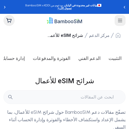
‹
›
بيانات غير محدودة في اليابان
، مدعوم من BambooSIM x KDDI
تسوق الآن
→
مركز الدعم
شرائح eSIM للأعمال
التثبيت
الدعم الفني
الفوترة والمدفوعات
إدارة حسابك
شرائح eSIM للأعمال
تصفّح مقالات دعم BambooSIM حول شرائح eSIM للأعمال، بما
يشمل الإعداد واستكشاف الأخطاء والفوترة وإدارة الحساب أثناء
السفر.