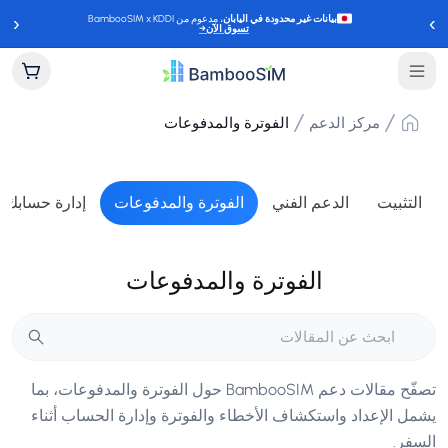
‹
›
بيانات غير محدودة في اليابان
، مدعوم من BambooSIM x KDDI
تسوق الآن
→
مركز الدعم
الفوترة والمدفوعات
التثبيت
الدعم الفني
الفوترة والمدفوعات
إدارة حسابك
الفوترة والمدفوعات
تصفّح مقالات دعم BambooSIM حول الفوترة والمدفوعات، بما
يشمل الإعداد واستكشاف الأخطاء والفوترة وإدارة الحساب أثناء
السفر.