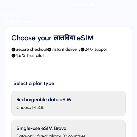
$3.95
3 available
Validity
Up to 90 days
Choose your लातविया eSIM
Secure checkout
Instant delivery
24/7 support
4.6/5 Trustpilot
Select a plan type
1
.
Rechargeable data eSIM
Choose 1-15GB
Single-use eSIM Bravo
Data-only, fixed validity. 32 countries.