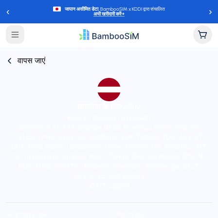
‹
›
जापान असीमित डेटा
, BambooSIM x KDDI द्वारा संचालित
अभी खरीदारी करें
→
वापस जाएं
लातविया के लिए eSIM
Instant delivery (email/QR)
Connect to A1, 3 AT, Orange, BASE, Proximus, Yettel, Vivacom,
TELE2, VIPnet, cyta, O2, Vodafone, 3 DK, Telenor, TDC, AS EMT,
DNA, Telia, NOVA, Landsiminn, Three, Meteor, TIM, WindTre, LMT,
FL1 (mobilkom), Omnitel, POST, Tango, EPIC, Go Mobile, KPN, P4,
NOS, MEO, Wind Tre, Telekom, Telemach, Tre Sverige, SALT,
Sunrise, EE, and Kyivstar
24/7 support
Starting price
Plan types