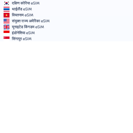
दक्षिण कोरिया eSIM
थाईलैंड eSIM
वियतनाम eSIM
संयुक्त राज्य अमेरिका eSIM
यूनाइटेड किंगडम eSIM
इंडोनेशिया eSIM
सिंगापुर eSIM
नियम और नीतियाँ
सेवा शर्तें
स्वीकार्य उपयोग नीति
गोपनीयता नीति
Vulnerability Disclosure Policy
सहायता केंद्र
डिवाइस अनुकूलता
सहायता लेख
टिकट सबमिट करें