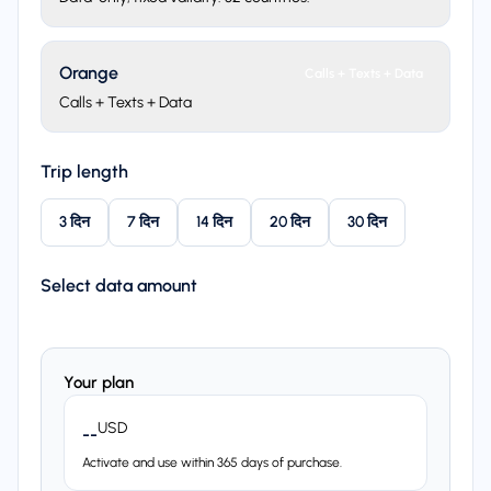
Orange
Calls + Texts + Data
Calls + Texts + Data
Trip length
3 दिन
7 दिन
14 दिन
20 दिन
30 दिन
Select data amount
Your plan
USD
--
Activate and use within 365 days of purchase.