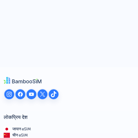
लोकप्रिय देश
जापान eSIM
चीन eSIM