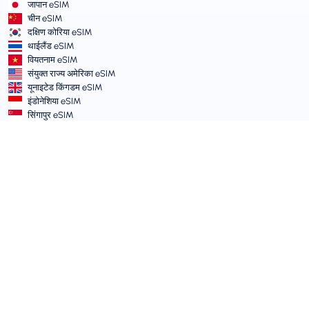
जापान eSIM
चीन eSIM
दक्षिण कोरिया eSIM
थाईलैंड eSIM
वियतनाम eSIM
संयुक्त राज्य अमेरिका eSIM
यूनाइटेड किंगडम eSIM
इंडोनेशिया eSIM
सिंगापुर eSIM
नियम और नीतियाँ
सेवा शर्तें
स्वीकार्य उपयोग नीति
गोपनीयता नीति
Vulnerability Disclosure Policy
सहायता केंद्र
डिवाइस अनुकूलता
सहायता लेख