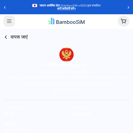
‹
›
जापान असीमित डेटा
, BambooSIM x KDDI द्वारा संचालित
अभी खरीदारी करें
→
वापस जाएं
मोंटेनेग्रो के लिए eSIM
Instant delivery (email/QR)
Connect to Vodafone, HT Eronet, A1, Yettel, Vivacom, TELE2, VIPnet,
NOVA, IPKO, A1 (one.VIP), and MTEL Montenegro
24/7 support
Starting price
Plan types
$5.95
1 available
Validity
Up to 30 days