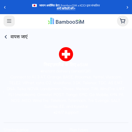
‹
›
जापान असीमित डेटा
, BambooSIM x KDDI द्वारा संचालित
अभी खरीदारी करें
→
वापस जाएं
स्विट्ज़रलैंड के लिए eSIM
Instant delivery (email/QR)
Connect to A1, 3 AT, Orange, BASE, Proximus, Yettel, Vivacom,
TELE2, VIPnet, cyta, O2, Vodafone, 3 DK, Telenor, TDC, AS EMT,
DNA, Telia, NOVA, Landsiminn, Three, Meteor, TIM, WindTre, LMT,
FL1 (mobilkom), Omnitel, POST, Tango, EPIC, Go Mobile, KPN, P4,
NOS, MEO, Wind Tre, Telekom, Telemach, Tre Sverige, SALT,
Sunrise, EE, and Kyivstar
24/7 support
Starting price
Plan types