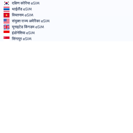
दक्षिण कोरिया eSIM
थाईलैंड eSIM
वियतनाम eSIM
संयुक्त राज्य अमेरिका eSIM
यूनाइटेड किंगडम eSIM
इंडोनेशिया eSIM
सिंगापुर eSIM
नियम और नीतियाँ
सेवा शर्तें
स्वीकार्य उपयोग नीति
गोपनीयता नीति
Vulnerability Disclosure Policy
सहायता केंद्र
डिवाइस अनुकूलता
सहायता लेख
टिकट सबमिट करें