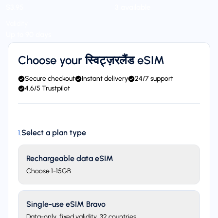
$3.95
3 available
Validity
Up to 90 days
Choose your स्विट्ज़रलैंड eSIM
Secure checkout
Instant delivery
24/7 support
4.6/5 Trustpilot
Select a plan type
1
.
Rechargeable data eSIM
Choose 1-15GB
Single-use eSIM Bravo
Data-only, fixed validity. 32 countries.