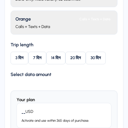
Orange
Calls + Texts + Data
Calls + Texts + Data
Trip length
3 दिन
7 दिन
14 दिन
20 दिन
30 दिन
Select data amount
Your plan
USD
--
Activate and use within 365 days of purchase.