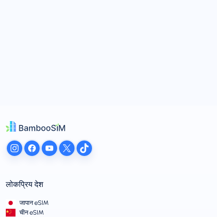
लोकप्रिय देश
जापान eSIM
चीन eSIM