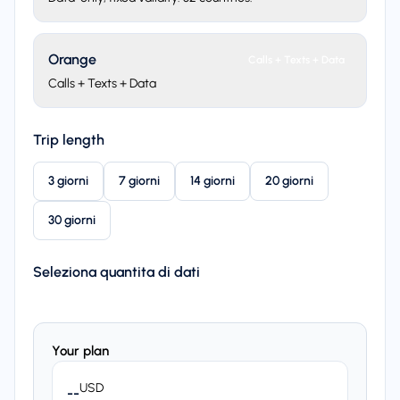
Orange
Calls + Texts + Data
Calls + Texts + Data
Trip length
3 giorni
7 giorni
14 giorni
20 giorni
30 giorni
Seleziona quantita di dati
Your plan
USD
--