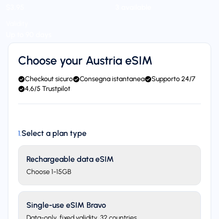
$3,95
3 available
Validity
Up to 90 days
Choose your Austria eSIM
Checkout sicuro
Consegna istantanea
Supporto 24/7
4,6/5 Trustpilot
Select a plan type
1
.
Rechargeable data eSIM
Choose 1-15GB
Single-use eSIM Bravo
Data-only, fixed validity. 32 countries.