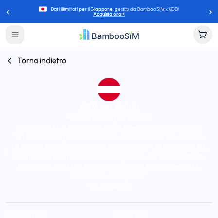
‹
›
Dati illimitati per il Giappone
, gestito da BambooSIM x KDDI
Acquista ora
→
Torna indietro
eSIM per Austria
Instant delivery (email/QR)
Connect to A1, 3 AT, Orange, BASE, Proximus, Yettel, Vivacom,
TELE2, VIPnet, cyta, O2, Vodafone, 3 DK, Telenor, TDC, AS EMT,
DNA, Telia, NOVA, Landsiminn, Three, Meteor, TIM, WindTre, LMT,
FL1 (mobilkom), Omnitel, POST, Tango, EPIC, Go Mobile, KPN, P4,
NOS, MEO, Wind Tre, Telekom, Telemach, Tre Sverige, SALT,
Sunrise, EE, and Kyivstar
24/7 support
Starting price
Plan types