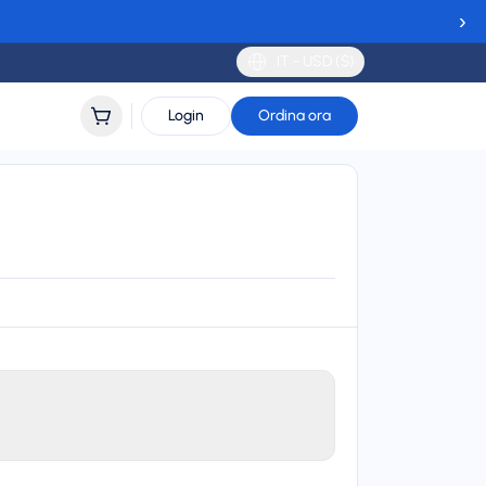
›
IT - USD ($)
Login
Ordina ora
Avea (Türk Telekom)
24/7 support
lidity
 to 45 days