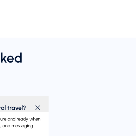
sked
al travel?
arture and ready when
ngs, and messaging