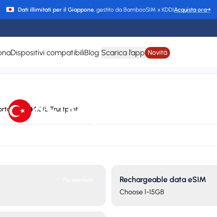
Dati illimitati per il Giappone
, gestito da BambooSIM x KDDI
Acquista ora
→
ona
Dispositivi compatibili
Blog
Scarica l’app
Novità
eSIM per Turchia
rto 24/7
4,6/5 Trustpilot
fone, Korek Telecom, Zain, Partner networks, zain, STC, Omantel, and 
Plan types
Va
3 available
Up
Rechargeable data eSIM
Piu venduto
Choose 1-15GB