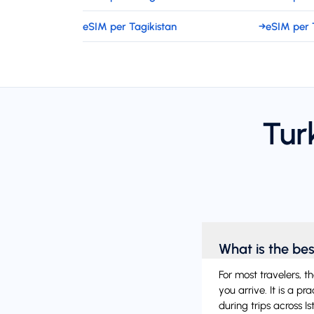
eSIM per Tagikistan
→
eSIM per 
Tur
What is the bes
For most travelers, t
you arrive. It is a p
during trips across I