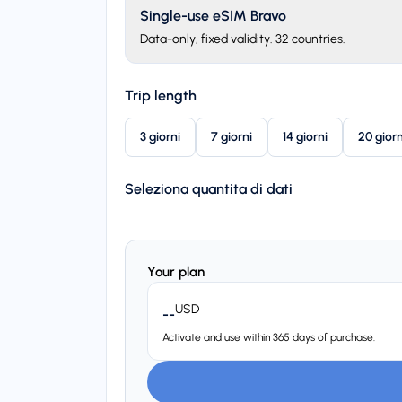
Single-use eSIM Bravo
Data-only, fixed validity. 32 countries.
Trip length
3 giorni
7 giorni
14 giorni
20 giorn
Seleziona quantita di dati
Your plan
USD
--
Activate and use within 365 days of purchase.