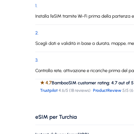
1
.
Installa l’eSIM tramite Wi-Fi prima della partenza e s
2
.
Scegli dati e validità in base a durata, mappe, me
3
.
Controlla rete, attivazione e ricariche prima del pa
★
4.7
BambooSIM customer rating: 4.7 out of 5
Trustpilot
4.6
/5 (
18 reviews
)
·
ProductReview
5
/5 (
6
eSIM per Turchia