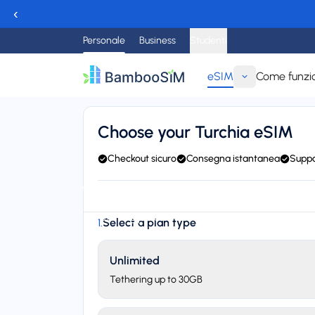
‹
Personale
Business
Studenti
eSIM
Come funzi
Torna indietro
Choose your Turchia eSIM
Checkout sicuro
Consegna istantanea
Suppo
Instant delivery (email/QR)
Connect to Orange, Voda
Starting price
Select a plan type
1
.
$0,99
Unlimited
Tethering up to 30GB