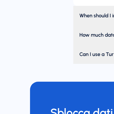
When should I 
How much data 
Can I use a Tu
Sblocca dati