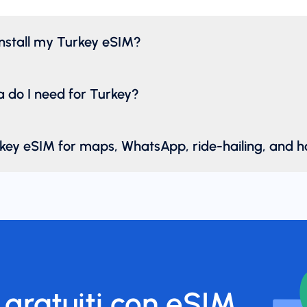
install my Turkey eSIM?
do I need for Turkey?
rkey eSIM for maps, WhatsApp, ride-hailing, and h
 gratuiti con eSIM