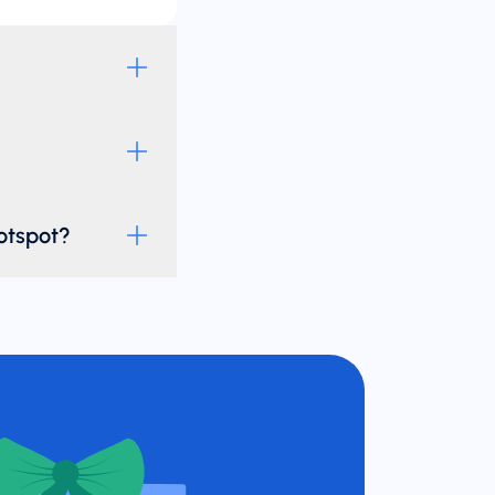
otspot?