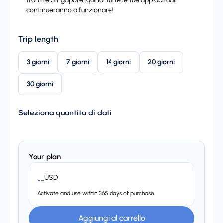
tramite Singapore, quindi tutte le tue app abituali
continueranno a funzionare!
Trip length
3 giorni
7 giorni
14 giorni
20 giorni
30 giorni
Seleziona quantita di dati
Your plan
USD
--
Activate and use within 365 days of purchase.
Aggiungi al carrello