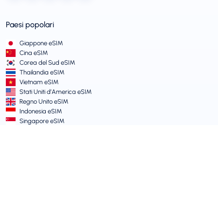
Paesi popolari
Giappone eSIM
Cina eSIM
Corea del Sud eSIM
Thailandia eSIM
Vietnam eSIM
Stati Uniti d’America eSIM
Regno Unito eSIM
Indonesia eSIM
Singapore eSIM
Termini e Politiche
Termini di Servizio
Politica di Utilizzo Accettabile
Informativa sulla Privacy
Vulnerability Disclosure Policy