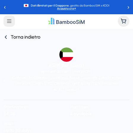
‹
›
Dati illimitati per il Giappone
, gestito da BambooSIM x KDDI
Acquista ora
→
Torna indietro
eSIM per Kuwait
Instant delivery (email/QR)
Connect to Orange, Vodafone, Korek Telecom, Zain, Partner
networks, zain, STC, Omantel, and Avea (Türk Telekom)
24/7 support
Starting price
Plan types
$4,95
2 available
Validity
Up to 30 days