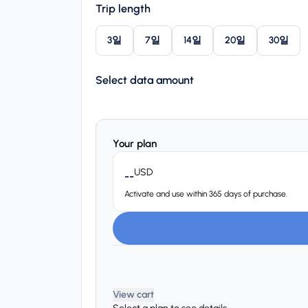
Trip length
3일
7일
14일
20일
30일
Select data amount
Your plan
USD
--
Activate and use within 365 days of purchase.
View cart