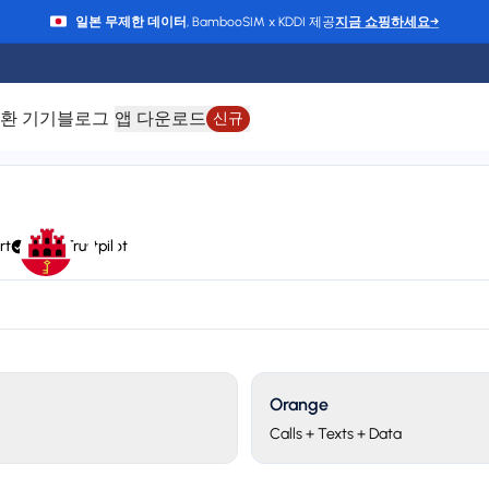
일본 무제한 데이터
, BambooSIM x KDDI 제공
지금 쇼핑하세요
→
환 기기
블로그
앱 다운로드
신규
지브롤터용 eSIM
rt
4.6/5 Trustpilot
 and Orange
24/7 support
Plan types
Va
2 available
Up
Orange
Calls + Texts + Data