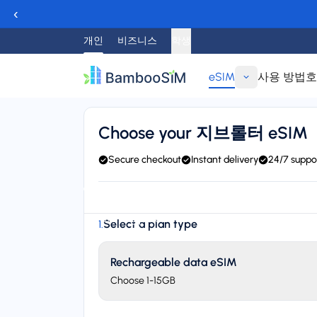
‹
개인
비즈니스
학생
eSIM
사용 방법
호
뒤로가기
Choose your 지브롤터 eSIM
Secure checkout
Instant delivery
24/7 suppo
Instant delivery (email/QR)
Connect to Gibtelecom
Starting price
Select a plan type
1
.
$6.95
Rechargeable data eSIM
Choose 1-15GB