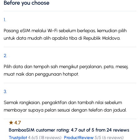
Before you choose
1
.
Pasang eSIM melalui Wi-Fi sebelum berlepas, kemudian pilih
untuk data mudah alih apabila tiba di Republik Moldova.
2
.
Pilih data dan tempoh sah mengikut perjalanan, peta, mesej,
muat naik dan penggunaan hotspot.
3
.
Semak rangkaian, pengaktifan dan tambah nilai sebelum
membayar supaya pelan sesuai dengan telefon dan jadual.
★
4.7
BambooSIM customer rating: 4.7 out of 5 from 24 reviews
Trustpilot
4.6
/5 (
18 reviews
)
·
ProductReview
5
/5 (
6 reviews
)