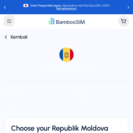
‹
›
Data Tanpa Had Jepun
, dikuasakan oleh BambooSIM x KDDI
Beli sekarang
→
Kembali
eSIM Republik Moldova
Instant delivery (email/QR)
Connect to Orange
24/7 support
Starting price
Plan types
$4.95
2 available
Validity
Up to 90 days
Choose your Republik Moldova