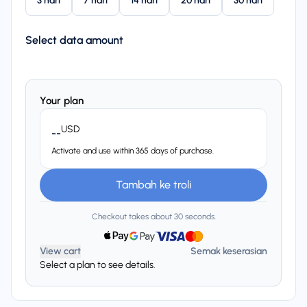
3 hari
7 hari
14 hari
20 hari
30 hari
Select data amount
Your plan
USD
--
Activate and use within 365 days of purchase.
Tambah ke troli
Checkout takes about 30 seconds.
View cart
Semak keserasian
Select a plan to see details.