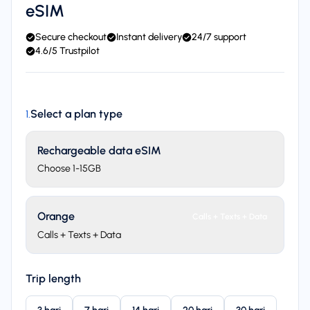
eSIM
Secure checkout
Instant delivery
24/7 support
4.6/5 Trustpilot
Select a plan type
1
.
Rechargeable data eSIM
Choose 1-15GB
Orange
Calls + Texts + Data
Calls + Texts + Data
Trip length