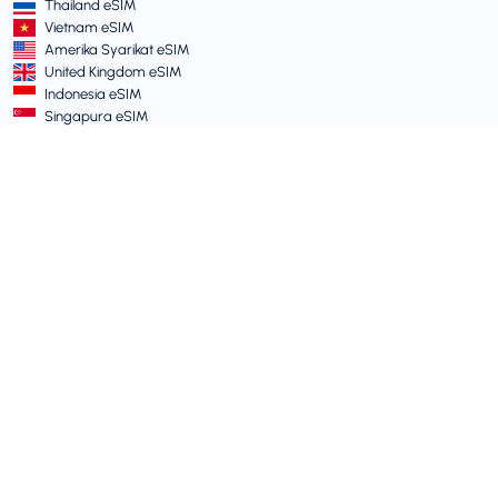
Thailand eSIM
Vietnam eSIM
Amerika Syarikat eSIM
United Kingdom eSIM
Indonesia eSIM
Singapura eSIM
Terma dan Dasar
Terma Perkhidmatan
Dasar Penggunaan Boleh Diterima
Dasar Privasi
Vulnerability Disclosure Policy
Pusat Sokongan
Keserasian Peranti
Artikel Sokongan
Hantar Tiket
Peta laman