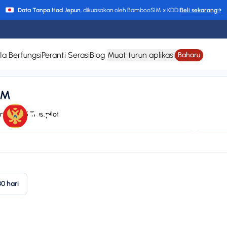
Data Tanpa Had Jepun
, dikuasakan oleh BambooSIM x KDDI
Beli sekarang
→
a Berfungsi
Peranti Serasi
Blog
Muat turun aplikasi
Baharu
IM
eSIM Montenegro
rt
4.6/5 Trustpilot
 Eronet, A1, Yettel, Vivacom, TELE2, VIPnet, NOVA, IPKO, A1 (one.VIP),
Plan types
Va
1 available
Up
30 hari