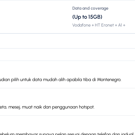
Data and coverage
(Up to 15GB)
Vodafone + HT Eronet + A1 +
dian pilih untuk data mudah alih apabila tiba di Montenegro.
peta, mesej, muat naik dan penggunaan hotspot.
sebelum membayar supaya pelan sesuai dengan telefon dan jadual.