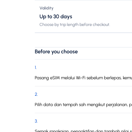
Validity
Up to 30 days
Choose by trip length before checkout.
Before you choose
1
.
Pasang eSIM melalui Wi-Fi sebelum berlepas, kemu
2
.
Pilih data dan tempoh sah mengikut perjalanan, 
3
.
Semak rangkaian, pengaktifan dan tambah nilai 