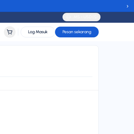
›
MS - USD ($)
Log Masuk
Pesan sekarang
 and MTEL Montenegro
24/7 support
lidity
 to 30 days