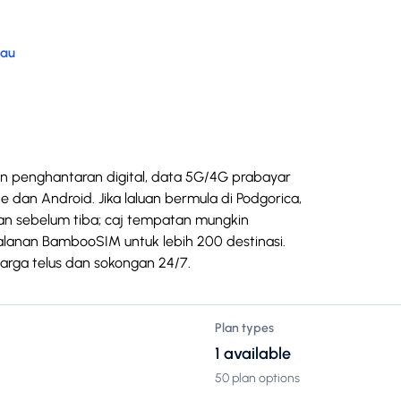
tau
n penghantaran digital, data 5G/4G prabayar
 dan Android. Jika laluan bermula di Podgorica,
ian sebelum tiba; caj tempatan mungkin
lanan BambooSIM untuk lebih 200 destinasi.
harga telus dan sokongan 24/7.
Plan types
1 available
50 plan options