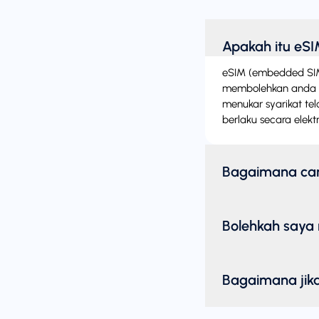
Apakah itu eS
eSIM (embedded SIM) i
membolehkan anda m
menukar syarikat te
berlaku secara elektr
Bagaimana ca
Bolehkah saya 
Bagaimana jika