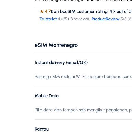
★
4.7
BambooSIM customer rating: 4.7 out of 5
Trustpilot
4.6
/5 (
18 reviews
)
·
ProductReview
5
/5 (
6
eSIM Montenegro
Instant delivery (email/QR)
Pasang eSIM melalui Wi-Fi sebelum berlepas, kemu
Mobile Data
Pilih data dan tempoh sah mengikut perjalanan, 
Rantau