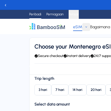
‹
Peribadi
Perniagaan
Pelajar
eSIM
Bagaimana I
Kembali
Choose your Montenegro eS
Secure checkout
Instant delivery
24/7 suppo
Instant delivery (email/QR)
Connect to Vodafone, HT
Starting price
Trip length
$5.95
3 hari
7 hari
14 hari
20 hari
Select data amount