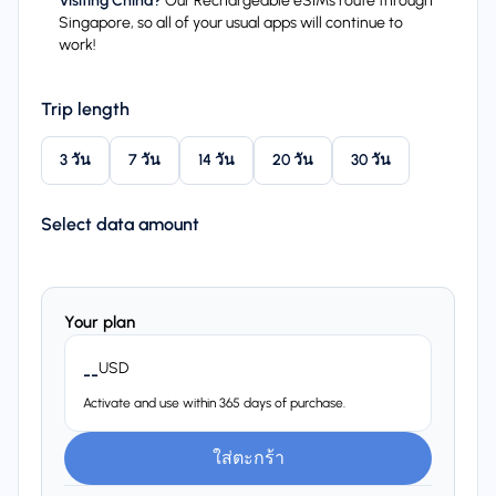
Visiting China?
Our Rechargeable eSIMs route through
Singapore, so all of your usual apps will continue to
work!
Trip length
3 วัน
7 วัน
14 วัน
20 วัน
30 วัน
Select data amount
Your plan
USD
--
Activate and use within 365 days of purchase.
ใส่ตะกร้า