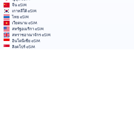
จีน eSIM
เกาหลีใต้ eSIM
ไทย eSIM
เวียดนาม eSIM
สหรัฐอเมริกา eSIM
สหราชอาณาจักร eSIM
อินโดนีเซีย eSIM
สิงคโปร์ eSIM
เงื่อนไขและนโยบาย
เงื่อนไขการให้บริการ
นโยบายการใช้งานที่ยอมรับได้
นโยบายความเป็นส่วนตัว
Vulnerability Disclosure Policy
ศูนย์ช่วยเหลือ
ความเข้ากันได้ของอุปกรณ์
บทความสนับสนุน