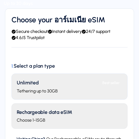
Up to 30 days
Choose your อาร์เมเนีย eSIM
Secure checkout
Instant delivery
24/7 support
4.6/5 Trustpilot
Select a plan type
1
.
Unlimited
Best seller
Tethering up to 30GB
Rechargeable data eSIM
Choose 1-15GB