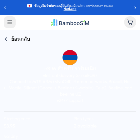
‹
›
ข้อมูลไม่จำกัดของญี่ปุ่น
ขับเคลื่อนโดย BambooSIM x KDDI
ช้อปเลย
→
ย้อนกลับ
eSIM สำหรับ อาร์เมเนีย
Instant delivery (email/QR)
Connect to MTS ARM (VivaCell), Partner networks, Bakcell, Nar
Mobile, Silknet (Geocell), Beeline (K-Mobile), Tele2, Beeline, and
beeline UZ
24/7 support
Starting price
Plan types
$3.95
2 available
Validity