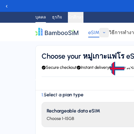
‹
บุคคล
ธุรกิจ
นักศึกษา
eSIM
วิธีการทำง
ย้อนกลับ
Choose your หมู่เกาะแฟโร e
e
Secure checkout
Instant delivery
24/7 suppo
Instant delivery (email/QR)
Connect to Føroya Tele
Starting price
Select a plan type
1
.
$4.95
Rechargeable data eSIM
Choose 1-15GB