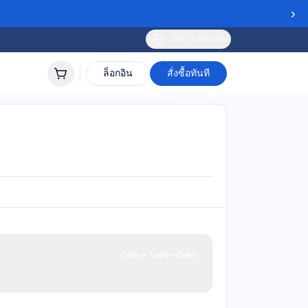
›
TH - USD ($)
ล็อกอิน
สั่งซื้อทันที
แฟโร
lidity
 to 90 days
Calls + Texts + Data