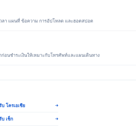
เวลา แผนที่ ข้อความ การอัปโหลด และฮอตสปอต
าก่อนชำระเงินให้เหมาะกับโทรศัพท์และแผนเดินทาง
ับ โครเอเชีย
→
ับ เช็ก
→