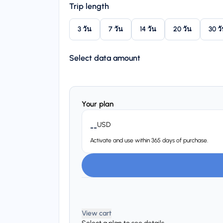
Trip length
3 วัน
7 วัน
14 วัน
20 วัน
30 ว
Select data amount
Your plan
USD
--
Activate and use within 365 days of purchase.
View cart