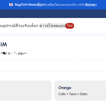
ข้อมูลไม่จำกัดของญี่ปุ่น
ขับเคลื่อนโดย BambooSIM x KDDI
ช้อปเลย
→
าน
อุปกรณ์ที่รองรับ
บล็อก
ดาวน์โหลดแอป
ใหม่
SIM
SIM สำหรับ หมู่เกาะ
rt
4.6/5 Trustpilot
, Nema (Vodafone), and Orange
24/7 support
Plan types
Va
2 available
Up
Orange
Calls + Texts + Data