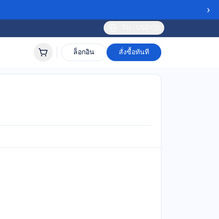
›
TH - USD ($)
ล็อกอิน
สั่งซื้อทันที
นโกร
 and MTEL Montenegro
24/7 support
lidity
 to 30 days