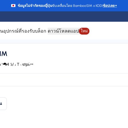
ข้อมูลไม่จำกัดของญี่ปุ่น
ขับเคลื่อนโดย BambooSIM x KDDI
ช้อปเลย
→
าน
อุปกรณ์ที่รองรับ
บล็อก
ดาวน์โหลดแอป
ใหม่
SIM
SIM สำหรับ มอนเตเ
rt
4.6/5 Trustpilot
 Eronet, A1, Yettel, Vivacom, TELE2, VIPnet, NOVA, IPKO, A1 (one.VIP),
Plan types
Va
1 available
Up
ัน