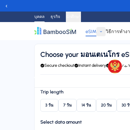
‹
บุคคล
ธุรกิจ
นักศึกษา
eSIM
วิธีการทำง
ย้อนกลับ
Choose your มอนเตเนโกร e
e
Secure checkout
Instant delivery
24/7 suppo
Instant delivery (email/QR)
Connect to Vodafone, HT
Starting price
Trip length
$5.95
3 วัน
7 วัน
14 วัน
20 วัน
30 ว
Select data amount