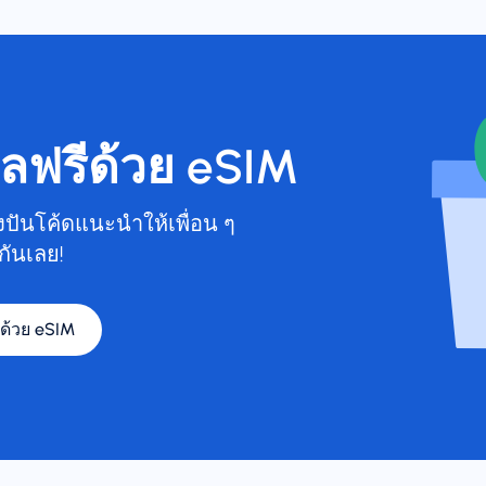
ูลฟรีด้วย eSIM
บ่งปันโค้ดแนะนำให้เพื่อน ๆ
กันเลย!
ีด้วย eSIM