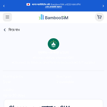
‹
›
জাপান আনলিমিটেড ডেটা
, BambooSIM x KDDI দ্বারা চালিত
এখন কেনাকাটা করুন
→
ফিরে যাও
ম্যাকাও-এর জন্য eSIM
Instant delivery (email/QR)
Connect to 3Macau and Partner networks
24/7 support
Starting price
Plan types
$২.৯৫
2 available
Validity
Up to 30 days