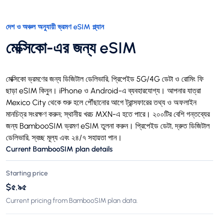
দেশ ও অঞ্চল অনুযায়ী ভ্রমণ eSIM প্ল্যান
মেক্সিকো-এর জন্য eSIM
মেক্সিকো ভ্রমণের জন্য ডিজিটাল ডেলিভারি, প্রিপেইড 5G/4G ডেটা ও রোমিং ফি
ছাড়া eSIM কিনুন। iPhone ও Android-এ ব্যবহারযোগ্য। আপনার যাত্রা
Mexico City থেকে শুরু হলে পৌঁছানোর আগে ট্রান্সফারের তথ্য ও অফলাইন
মানচিত্র সংরক্ষণ করুন; স্থানীয় খরচ MXN-এ হতে পারে। ২০০টির বেশি গন্তব্যের
জন্য BambooSIM ভ্রমণ eSIM তুলনা করুন। প্রিপেইড ডেটা, দ্রুত ডিজিটাল
ডেলিভারি, স্বচ্ছ মূল্য এবং ২৪/৭ সহায়তা পান।
Current BambooSIM plan details
Starting price
$৫.৯৫
Current pricing from BambooSIM plan data.