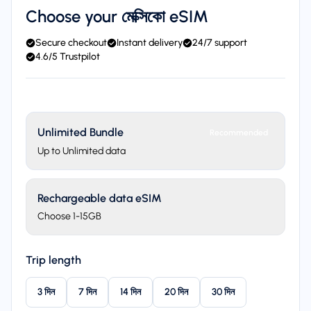
Choose your মেক্সিকো eSIM
Secure checkout
Instant delivery
24/7 support
4.6/5 Trustpilot
Unlimited Bundle
Recommended
Up to Unlimited data
Rechargeable data eSIM
Choose 1-15GB
Trip length
3 দিন
7 দিন
14 দিন
20 দিন
30 দিন