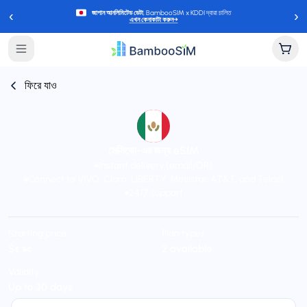
‹
›
জাপান আনলিমিটেড ডেটা
, BambooSIM x KDDI দ্বারা চালিত
এখন কেনাকাটা করুন
→
ফিরে যাও
মেক্সিকো-এর জন্য eSIM
Instant delivery (email/QR)
Connect to VIVO, Claro, LIBERTY, Movistar, AT&T, and Telcel
24/7 support
Starting price
Plan types
$৫.৯৫
2 available
Validity
Up to 30 days