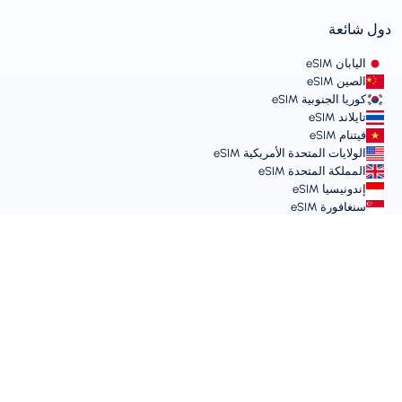
دول شائعة
اليابان eSIM
الصين eSIM
كوريا الجنوبية eSIM
تايلاند eSIM
فيتنام eSIM
الولايات المتحدة الأمريكية eSIM
المملكة المتحدة eSIM
إندونيسيا eSIM
سنغافورة eSIM
الشروط والسياسات
شروط الخدمة
سياسة الاستخدام المقبول
سياسة الخصوصية
Vulnerability Disclosure Policy