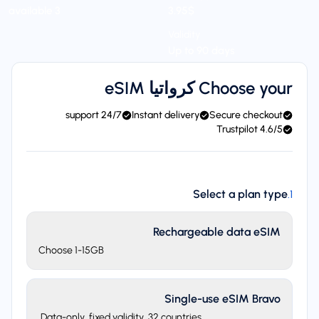
$‏3.95
3 available
Validity
Up to 90 days
Choose your كرواتيا eSIM
24/7 support
Instant delivery
Secure checkout
4.6/5 Trustpilot
Select a plan type
.
1
Rechargeable data eSIM
Choose 1-15GB
Single-use eSIM Bravo
Data-only, fixed validity. 32 countries.