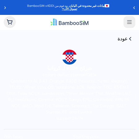
‹
›
بيانات غير محدودة في اليابان
، مدعوم من BambooSIM x KDDI
تسوق الآن
→
عودة
شرائح eSIM لـ كرواتيا
Instant delivery (email/QR)
Connect to A1, 3 AT, Orange, BASE, Proximus, Yettel, Vivacom,
TELE2, VIPnet, cyta, O2, Vodafone, 3 DK, Telenor, TDC, AS EMT,
DNA, Telia, NOVA, Landsiminn, Three, Meteor, TIM, WindTre, LMT,
FL1 (mobilkom), Omnitel, POST, Tango, EPIC, Go Mobile, KPN, P4,
NOS, MEO, Wind Tre, Telekom, Telemach, Tre Sverige, SALT,
Sunrise, EE, and Kyivstar
24/7 support
Plan types
Starting price