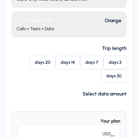
Orange
Calls + Texts + Data
Calls + Texts + Data
Trip length
20 days
14 days
7 days
3 days
30 days
Select data amount
Your plan
USD
--