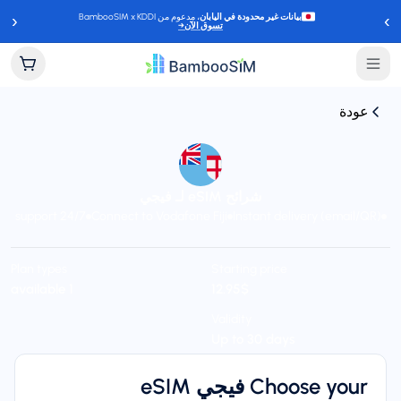
‹
›
بيانات غير محدودة في اليابان
، مدعوم من BambooSIM x KDDI
تسوق الآن
→
عودة
شرائح eSIM لـ فيجي
24/7 support
Connect to Vodafone Fiji
Instant delivery (email/QR)
Plan types
Starting price
$‏12.95
1 available
Validity
Up to 30 days
Choose your فيجي eSIM