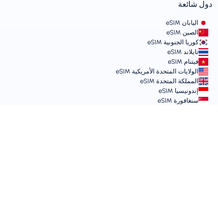
دول شائعة
اليابان eSIM
الصين eSIM
كوريا الجنوبية eSIM
تايلاند eSIM
فيتنام eSIM
الولايات المتحدة الأمريكية eSIM
المملكة المتحدة eSIM
إندونيسيا eSIM
سنغافورة eSIM
الشروط والسياسات
شروط الخدمة
سياسة الاستخدام المقبول
سياسة الخصوصية
Vulnerability Disclosure Policy
مركز الدعم