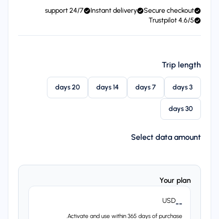
24/7 support
Instant delivery
Secure checkout
4.6/5 Trustpilot
Trip length
20 days
14 days
7 days
3 days
30 days
Select data amount
Your plan
USD
--
Activate and use within 365 days of purchase.