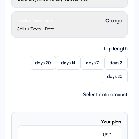
Orange
Calls + Texts + Data
Calls + Texts + Data
Trip length
20 days
14 days
7 days
3 days
30 days
Select data amount
Your plan
USD
--