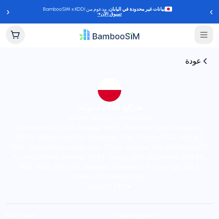
‹
›
بيانات غير محدودة في اليابان
، مدعوم من BambooSIM x KDDI
تسوق الآن
→
عودة
شرائح eSIM لـ بولندا
Instant delivery (email/QR)
Connect to A1, 3 AT, Orange, BASE, Proximus, Yettel, Vivacom,
TELE2, VIPnet, cyta, O2, Vodafone, 3 DK, Telenor, TDC, AS EMT,
DNA, Telia, NOVA, Landsiminn, Three, Meteor, TIM, WindTre, LMT,
FL1 (mobilkom), Omnitel, POST, Tango, EPIC, Go Mobile, KPN, P4,
NOS, MEO, Wind Tre, Telekom, Telemach, Tre Sverige, SALT,
Sunrise, EE, and Kyivstar
24/7 support
Plan types
Starting price