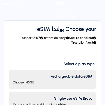
$‏3.95
3 available
Validity
Up to 90 days
Choose your بولندا eSIM
24/7 support
Instant delivery
Secure checkout
4.6/5 Trustpilot
Select a plan type
.
1
Rechargeable data eSIM
Choose 1-15GB
Single-use eSIM Bravo
Data-only, fixed validity. 32 countries.