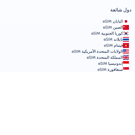
دول شائعة
اليابان eSIM
الصين eSIM
كوريا الجنوبية eSIM
تايلاند eSIM
فيتنام eSIM
الولايات المتحدة الأمريكية eSIM
المملكة المتحدة eSIM
إندونيسيا eSIM
سنغافورة eSIM
الشروط والسياسات
شروط الخدمة
سياسة الاستخدام المقبول
سياسة الخصوصية
Vulnerability Disclosure Policy